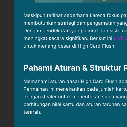
Meskipun terlihat sederhana karena fokus pa
membutuhkan strategi dan pengamatan yang 
Dengan pendekatan yang akurat dan sistema
meningkat secara signifikan. Berikut ini
LIVE
untuk menang besar di High Card Flush.
Pahami Aturan & Struktur
Memahami aturan dasar High Card Flush adal
Permainan ini menekankan pada jumlah kart
dengan dealer untuk menentukan siapa yang 
perhitungan nilai kartu dan aturan taruhan s
terarah.