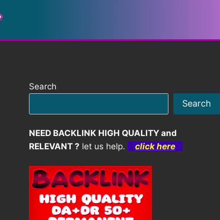
Search
Search
NEED BACKLINK HIGH QUALITY and
RELEVANT ?
let us help.
click here