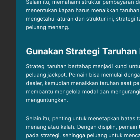
Selain itu, memahami struktur pembayaran 
menentukan kapan harus menaikkan taruhan a
mengetahui aturan dan struktur ini, strateg
peluang menang.
Gunakan Strategi Taruhan
Strategi taruhan bertahap menjadi kunci unt
peluang jackpot. Pemain bisa memulai denga
dealer, kemudian menaikkan taruhan saat pelua
membantu mengelola modal dan mengurangi k
menguntungkan.
Selain itu, penting untuk menetapkan batas 
menang atau kalah. Dengan disiplin, pemain 
pada strategi, sehingga peluang untuk menca