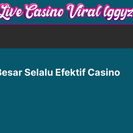
sar Selalu Efektif Casino