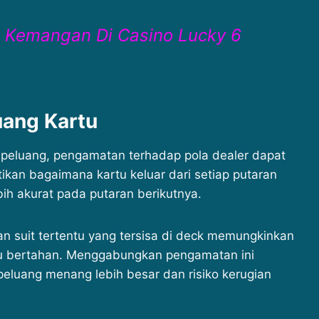
 Kemangan Di Casino Lucky 6
uang Kartu
 peluang, pengamatan terhadap pola dealer dapat
an bagaimana kartu keluar dari setiap putaran
h akurat pada putaran berikutnya.
dan suit tertentu yang tersisa di deck memungkinkan
au bertahan. Menggabungkan pengamatan ini
eluang menang lebih besar dan risiko kerugian