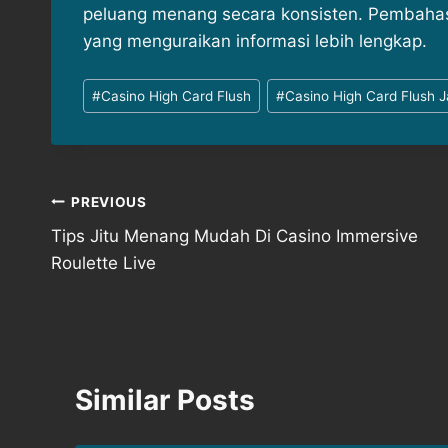
peluang menang secara konsisten. Pembahasa
yang menguraikan informasi lebih lengkap.
Post
#
Casino High Card Flush
#
Casino High Card Flush 
Tags:
Post
PREVIOUS
Tips Jitu Menang Mudah Di Casino Immersive
navigation
Roulette Live
Similar Posts