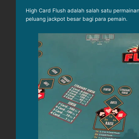
h
a
e
e
k
i
a
c
s
l
y
n
High Card Flush adalah salah satu permaina
t
e
s
e
p
e
peluang jackpot besar bagi para pemain.
s
b
e
g
e
A
o
n
r
p
o
g
a
p
k
e
m
r