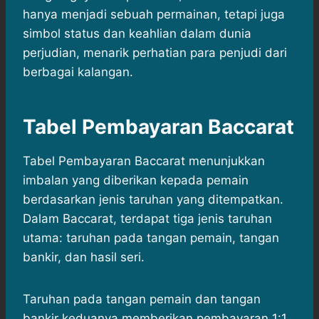
hanya menjadi sebuah permainan, tetapi juga
simbol status dan keahlian dalam dunia
perjudian, menarik perhatian para penjudi dari
berbagai kalangan.
Tabel Pembayaran Baccarat
Tabel Pembayaran Baccarat menunjukkan
imbalan yang diberikan kepada pemain
berdasarkan jenis taruhan yang ditempatkan.
Dalam Baccarat, terdapat tiga jenis taruhan
utama: taruhan pada tangan pemain, tangan
bankir, dan hasil seri.
Taruhan pada tangan pemain dan tangan
bankir keduanya memberikan pembayaran 1:1,