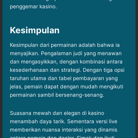
penggemar kasino.
Kesimpulan
​Kesimpulan dari permainan adalah bahwa ia
menyajikan. Pengalaman judi yang menawan
dan mengasyikkan, dengan kombinasi antara
kesederhanaan dan strategi.​ Dengan tiga opsi
taruhan utama dan tabel pembayaran yang
jelas, pemain dapat dengan mudah mengikuti
permainan sambil bersenang-senang.
Suasana mewah dan elegan di kasino
menambah daya tarik. Sementara versi live
memberikan nuansa interaksi yang dinamis