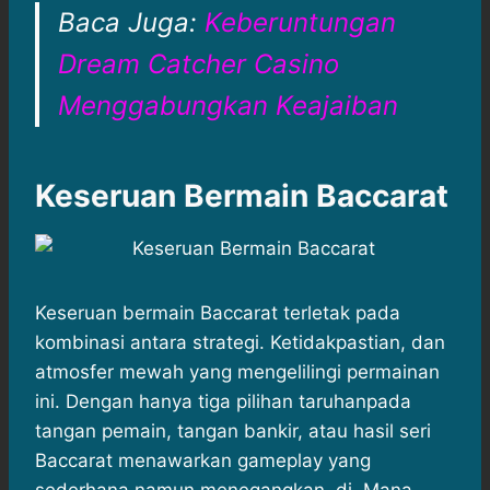
Baca Juga:
Keberuntungan
Dream Catcher Casino
Menggabungkan Keajaiban
Keseruan Bermain Baccarat
​Keseruan bermain Baccarat terletak pada
kombinasi antara strategi. Ketidakpastian, dan
atmosfer mewah yang mengelilingi permainan
ini.​ Dengan hanya tiga pilihan taruhanpada
tangan pemain, tangan bankir, atau hasil seri
Baccarat menawarkan gameplay yang