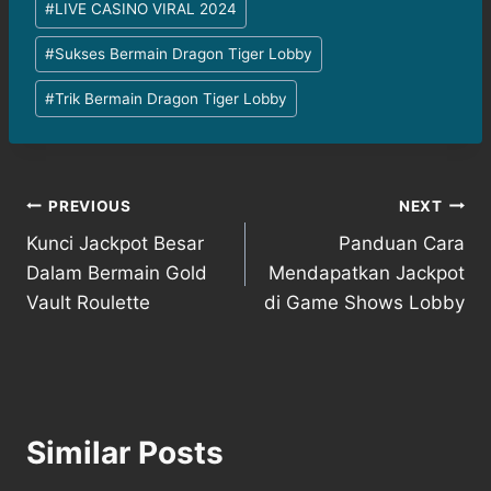
#
LIVE CASINO VIRAL 2024
#
Sukses Bermain Dragon Tiger Lobby
#
Trik Bermain Dragon Tiger Lobby
Post
PREVIOUS
NEXT
Kunci Jackpot Besar
Panduan Cara
navigation
Dalam Bermain Gold
Mendapatkan Jackpot
Vault Roulette
di Game Shows Lobby
Similar Posts