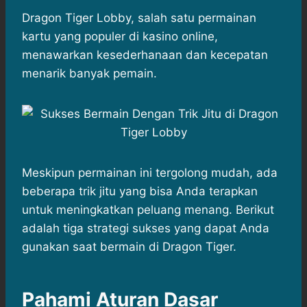
h
a
e
e
k
i
a
c
s
l
y
n
Dragon Tiger Lobby, salah satu permainan
t
e
s
e
p
e
kartu yang populer di kasino online,
s
b
e
g
e
menawarkan kesederhanaan dan kecepatan
A
o
n
r
menarik banyak pemain.
p
o
g
a
p
k
e
m
r
Meskipun permainan ini tergolong mudah, ada
beberapa trik jitu yang bisa Anda terapkan
untuk meningkatkan peluang menang. Berikut
adalah tiga strategi sukses yang dapat Anda
gunakan saat bermain di Dragon Tiger.
Pahami Aturan Dasar