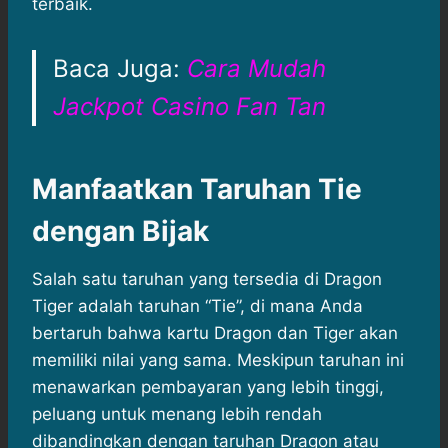
terbaik.
Baca Juga:
Cara Mudah
Jackpot Casino Fan Tan
Manfaatkan Taruhan Tie
dengan Bijak
Salah satu taruhan yang tersedia di Dragon
Tiger adalah taruhan “Tie”, di mana Anda
bertaruh bahwa kartu Dragon dan Tiger akan
memiliki nilai yang sama. Meskipun taruhan ini
menawarkan pembayaran yang lebih tinggi,
peluang untuk menang lebih rendah
dibandingkan dengan taruhan Dragon atau