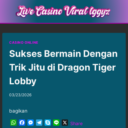
Skip
to
content
CASINO ONLINE
Sukses Bermain Dengan
Trik Jitu di Dragon Tiger
Lobby
03/23/2026
bagikan
W
F
M
T
S
L
X
Share