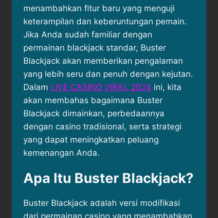
menambahkan fitur baru yang menguji
keterampilan dan keberuntungan pemain.
Jika Anda sudah familiar dengan
permainan blackjack standar, Buster
Blackjack akan memberikan pengalaman
yang lebih seru dan penuh dengan kejutan.
Dalam
LIVE CASINO VIRAL 2024
ini, kita
akan membahas bagaimana Buster
Blackjack dimainkan, perbedaannya
dengan casino tradisional, serta strategi
yang dapat meningkatkan peluang
kemenangan Anda.
Apa Itu Buster Blackjack?
Buster Blackjack adalah versi modifikasi
dari permainan casino yang menambahkan