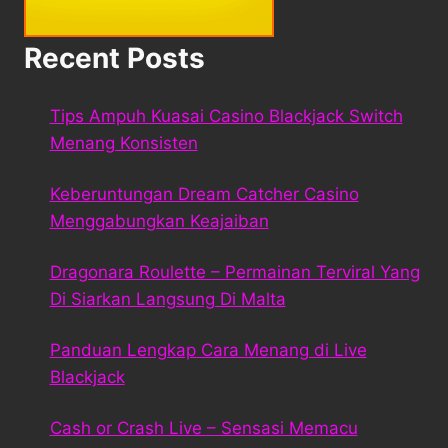
Recent Posts
Tips Ampuh Kuasai Casino Blackjack Switch
Menang Konsisten
Keberuntungan Dream Catcher Casino
Menggabungkan Keajaiban
Dragonara Roulette – Permainan Terviral Yang
Di Siarkan Langsung Di Malta
Panduan Lengkap Cara Menang di Live
Blackjack
Cash or Crash Live – Sensasi Memacu