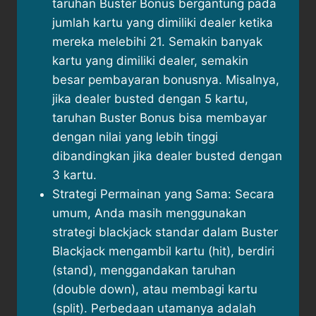
taruhan Buster Bonus bergantung pada
jumlah kartu yang dimiliki dealer ketika
mereka melebihi 21. Semakin banyak
kartu yang dimiliki dealer, semakin
besar pembayaran bonusnya. Misalnya,
jika dealer busted dengan 5 kartu,
taruhan Buster Bonus bisa membayar
dengan nilai yang lebih tinggi
dibandingkan jika dealer busted dengan
3 kartu.
Strategi Permainan yang Sama: Secara
umum, Anda masih menggunakan
strategi blackjack standar dalam Buster
Blackjack mengambil kartu (hit), berdiri
(stand), menggandakan taruhan
(double down), atau membagi kartu
(split). Perbedaan utamanya adalah