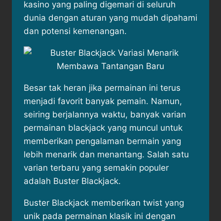
kasino yang paling digemari di seluruh
dunia dengan aturan yang mudah dipahami
dan potensi kemenangan.
Besar tak heran jika permainan ini terus
menjadi favorit banyak pemain. Namun,
seiring berjalannya waktu, banyak varian
permainan blackjack yang muncul untuk
memberikan pengalaman bermain yang
lebih menarik dan menantang. Salah satu
varian terbaru yang semakin populer
adalah Buster Blackjack.
Buster Blackjack memberikan twist yang
unik pada permainan klasik ini dengan