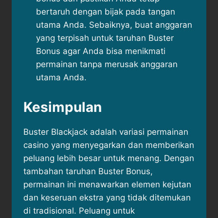
bertaruh dengan bijak pada tangan
utama Anda. Sebaiknya, buat anggaran
yang terpisah untuk taruhan Buster
Bonus agar Anda bisa menikmati
permainan tanpa merusak anggaran
utama Anda.
Kesimpulan
Buster Blackjack adalah variasi permainan
casino yang menyegarkan dan memberikan
peluang lebih besar untuk menang. Dengan
tambahan taruhan Buster Bonus,
permainan ini menawarkan elemen kejutan
dan keseruan ekstra yang tidak ditemukan
di tradisional. Peluang untuk