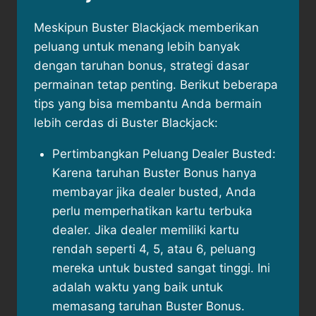
Meskipun Buster Blackjack memberikan
peluang untuk menang lebih banyak
dengan taruhan bonus, strategi dasar
permainan tetap penting. Berikut beberapa
tips yang bisa membantu Anda bermain
lebih cerdas di Buster Blackjack:
Pertimbangkan Peluang Dealer Busted:
Karena taruhan Buster Bonus hanya
membayar jika dealer busted, Anda
perlu memperhatikan kartu terbuka
dealer. Jika dealer memiliki kartu
rendah seperti 4, 5, atau 6, peluang
mereka untuk busted sangat tinggi. Ini
adalah waktu yang baik untuk
memasang taruhan Buster Bonus.