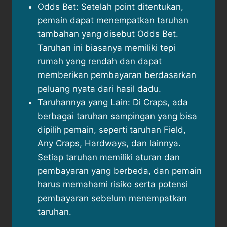
Odds Bet: Setelah point ditentukan,
pemain dapat menempatkan taruhan
tambahan yang disebut Odds Bet.
Taruhan ini biasanya memiliki tepi
rumah yang rendah dan dapat
memberikan pembayaran berdasarkan
peluang nyata dari hasil dadu.
Taruhannya yang Lain: Di Craps, ada
berbagai taruhan sampingan yang bisa
dipilih pemain, seperti taruhan Field,
Any Craps, Hardways, dan lainnya.
Setiap taruhan memiliki aturan dan
pembayaran yang berbeda, dan pemain
harus memahami risiko serta potensi
pembayaran sebelum menempatkan
taruhan.