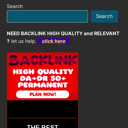
Search
Search
NEED BACKLINK HIGH QUALITY and RELEVANT
?
let us help.
click here