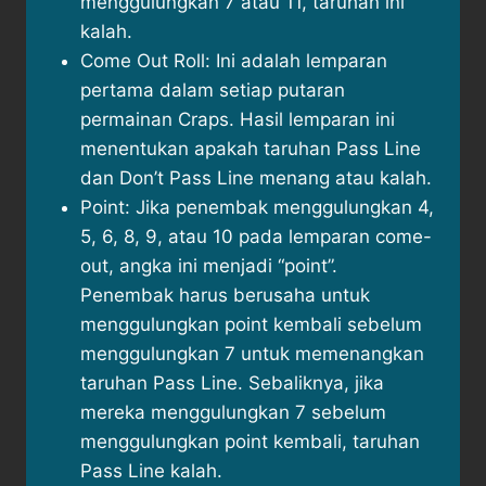
menggulungkan 7 atau 11, taruhan ini
kalah.
Come Out Roll: Ini adalah lemparan
pertama dalam setiap putaran
permainan Craps. Hasil lemparan ini
menentukan apakah taruhan Pass Line
dan Don’t Pass Line menang atau kalah.
Point: Jika penembak menggulungkan 4,
5, 6, 8, 9, atau 10 pada lemparan come-
out, angka ini menjadi “point”.
Penembak harus berusaha untuk
menggulungkan point kembali sebelum
menggulungkan 7 untuk memenangkan
taruhan Pass Line. Sebaliknya, jika
mereka menggulungkan 7 sebelum
menggulungkan point kembali, taruhan
Pass Line kalah.