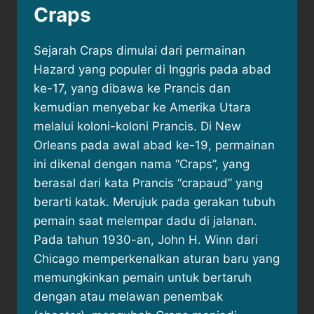
Craps
Sejarah Craps dimulai dari permainan
Hazard yang populer di Inggris pada abad
ke-17, yang dibawa ke Prancis dan
kemudian menyebar ke Amerika Utara
melalui koloni-koloni Prancis. Di New
Orleans pada awal abad ke-19, permainan
ini dikenal dengan nama “Craps”, yang
berasal dari kata Prancis “crapaud” yang
berarti katak. Merujuk pada gerakan tubuh
pemain saat melempar dadu di jalanan.
Pada tahun 1930-an, John H. Winn dari
Chicago memperkenalkan aturan baru yang
memungkinkan pemain untuk bertaruh
dengan atau melawan penembak