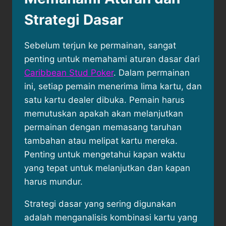
Strategi Dasar
Sebelum terjun ke permainan, sangat
penting untuk memahami aturan dasar dari
Caribbean Stud Poker
. Dalam permainan
ini, setiap pemain menerima lima kartu, dan
satu kartu dealer dibuka. Pemain harus
memutuskan apakah akan melanjutkan
permainan dengan memasang taruhan
tambahan atau melipat kartu mereka.
Penting untuk mengetahui kapan waktu
yang tepat untuk melanjutkan dan kapan
harus mundur.
Strategi dasar yang sering digunakan
adalah menganalisis kombinasi kartu yang