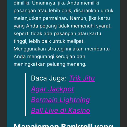
dimiliki. Umumnya, jika Anda memiliki
pasangan atau lebih baik, disarankan untuk
melanjutkan permainan. Namun, jika kartu
yang Anda pegang tidak memenuhi syarat,
seperti tidak ada pasangan atau kartu
tinggi, lebih baik untuk melipat.
Menggunakan strategi ini akan membantu
Anda mengurangi kerugian dan
meningkatkan peluang menang.
Baca Juga:
Trik Jitu
Agar Jackpot
Bermain Lightning
Ball Live di Kasino
Manajemen Bankroll yang