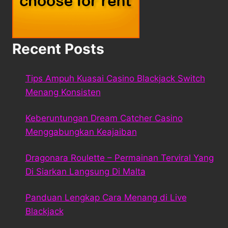
Recent Posts
Tips Ampuh Kuasai Casino Blackjack Switch
Menang Konsisten
Keberuntungan Dream Catcher Casino
Menggabungkan Keajaiban
Dragonara Roulette – Permainan Terviral Yang
Di Siarkan Langsung Di Malta
Panduan Lengkap Cara Menang di Live
Blackjack