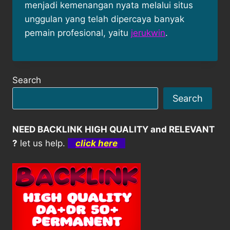
menjadi kemenangan nyata melalui situs
unggulan yang telah dipercaya banyak
pemain profesional, yaitu
jerukwin
.
Search
Search
NEED BACKLINK HIGH QUALITY and RELEVANT
?
let us help.
click here