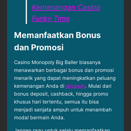
Kemenangan Casino
Funky Time
Memanfaatkan Bonus
dan Promosi
Casino Monopoly Big Baller biasanya
menawarkan berbagai bonus dan promosi
menarik yang dapat meningkatkan peluang
kemenangan Anda di
jerukwin
. Mulai dari
bonus deposit, cashback, hingga promo
khusus hari tertentu, semua itu bisa
menjadi senjata ampuh untuk menambah
modal bermain Anda.
Jangan ragu untuk selalu memanfaatkan