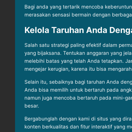
Bagi anda yang tertarik mencoba keberuntu
merasakan sensasi bermain dengan berbaga
Kelola Taruhan Anda Denga
Salah satu strategi paling efektif dalam per
yang bijaksana. Tentukan anggaran yang jela
melebihi batas yang telah Anda tetapkan. J
mengejar kerugian, karena itu bisa mengarah
Selain itu, sebaiknya bagi taruhan Anda den
Anda bisa memilih untuk bertaruh pada angka 
namun juga mencoba bertaruh pada mini-g
besar.
Bergabunglah dengan kami di situs yang d
konten berkualitas dan fitur interaktif yan