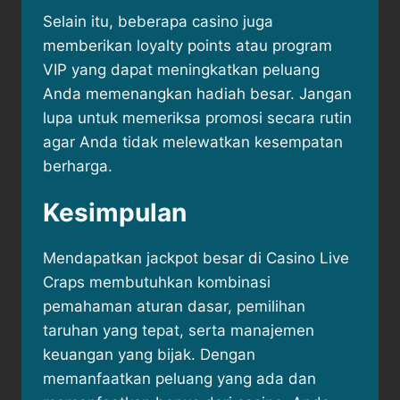
Selain itu, beberapa casino juga
memberikan loyalty points atau program
VIP yang dapat meningkatkan peluang
Anda memenangkan hadiah besar. Jangan
lupa untuk memeriksa promosi secara rutin
agar Anda tidak melewatkan kesempatan
berharga.
Kesimpulan
Mendapatkan jackpot besar di Casino Live
Craps membutuhkan kombinasi
pemahaman aturan dasar, pemilihan
taruhan yang tepat, serta manajemen
keuangan yang bijak. Dengan
memanfaatkan peluang yang ada dan