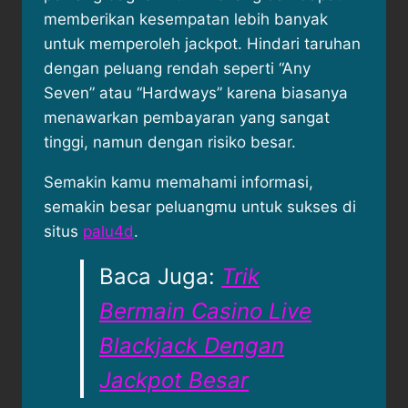
memberikan kesempatan lebih banyak
untuk memperoleh jackpot. Hindari taruhan
dengan peluang rendah seperti “Any
Seven” atau “Hardways” karena biasanya
menawarkan pembayaran yang sangat
tinggi, namun dengan risiko besar.
Semakin kamu memahami informasi,
semakin besar peluangmu untuk sukses di
situs
palu4d
.
Baca Juga:
Trik
Bermain Casino Live
Blackjack Dengan
Jackpot Besar