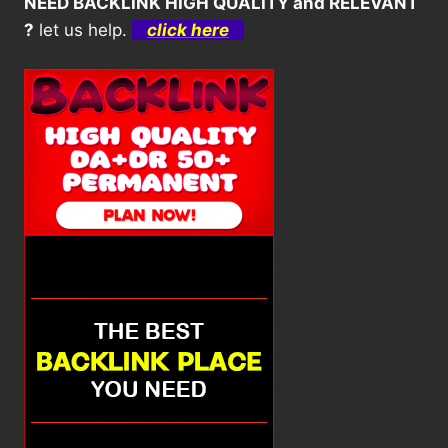
NEED BACKLINK HIGH QUALITY and RELEVANT
?
let us help.
click here