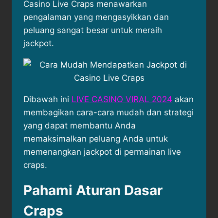
Casino Live Craps menawarkan
pengalaman yang mengasyikkan dan
peluang sangat besar untuk meraih
jackpot.
Dibawah ini
LIVE CASINO VIRAL 2024
akan
membagikan cara-cara mudah dan strategi
yang dapat membantu Anda
memaksimalkan peluang Anda untuk
memenangkan jackpot di permainan live
craps.
Pahami Aturan Dasar
Craps