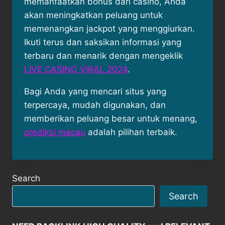
memanfaatkan bonus dari casino, Anda
akan meningkatkan peluang untuk
memenangkan jackpot yang menggiurkan.
Ikuti terus dan saksikan informasi yang
terbaru dan menarik dengan mengeklik
LIVE CASINO VIRAL 2024
.
Bagi Anda yang mencari situs yang
terpercaya, mudah digunakan, dan
memberikan peluang besar untuk menang,
prediksi macau
adalah pilihan terbaik.
Search
Search