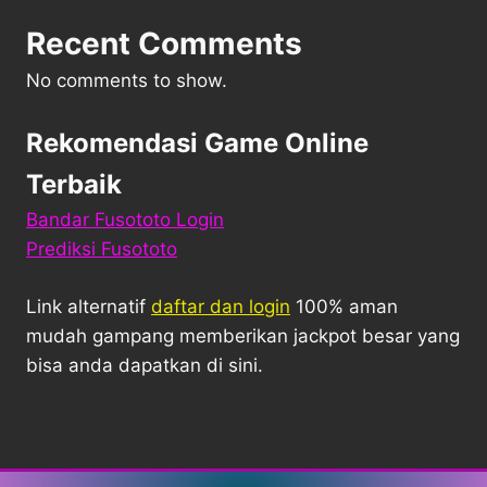
Recent Comments
No comments to show.
Rekomendasi Game Online
Terbaik
Bandar Fusototo Login
Prediksi Fusototo
Link alternatif
daftar dan login
100% aman
mudah gampang memberikan jackpot besar yang
bisa anda dapatkan di sini.