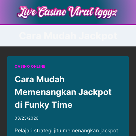
Skip
to
content
Cara Mudah Jackpot
CASINO ONLINE
Cara Mudah
Memenangkan Jackpot
di Funky Time
03/23/2026
Pelajari strategi jitu memenangkan jackpot