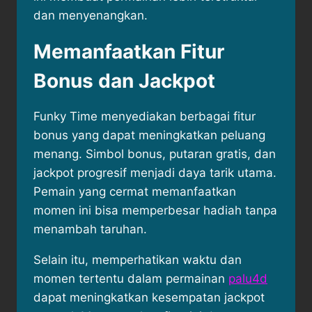
dan menyenangkan.
Memanfaatkan Fitur
Bonus dan Jackpot
Funky Time menyediakan berbagai fitur
bonus yang dapat meningkatkan peluang
menang. Simbol bonus, putaran gratis, dan
jackpot progresif menjadi daya tarik utama.
Pemain yang cermat memanfaatkan
momen ini bisa memperbesar hadiah tanpa
menambah taruhan.
Selain itu, memperhatikan waktu dan
momen tertentu dalam permainan
palu4d
dapat meningkatkan kesempatan jackpot