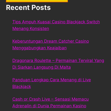
Recent Posts
Tips Ampuh Kuasai Casino Blackjack Switch
Menang Konsisten
Keberuntungan Dream Catcher Casino
Menggabungkan Keajaiban
Dragonara Roulette – Permainan Terviral Yang
Di Siarkan Langsung Di Malta
Panduan Lengkap Cara Menang di Live
Blackjack
Cash or Crash Live – Sensasi Memacu
Adrenalin di Dunia Permainan Kasino