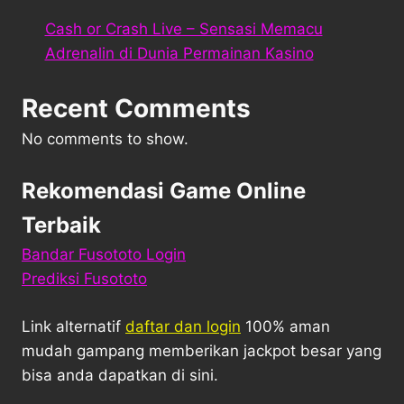
Cash or Crash Live – Sensasi Memacu
Adrenalin di Dunia Permainan Kasino
Recent Comments
No comments to show.
Rekomendasi Game Online
Terbaik
Bandar Fusototo Login
Prediksi Fusototo
Link alternatif
daftar dan login
100% aman
mudah gampang memberikan jackpot besar yang
bisa anda dapatkan di sini.