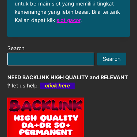
untuk bermain slot yang memiliki tingkat
kemenangna yang lebih besar. Bila tertarik
Kalian dapat klik
slot gacor
.
Search
Search
NEED BACKLINK HIGH QUALITY and RELEVANT
?
let us help.
click here