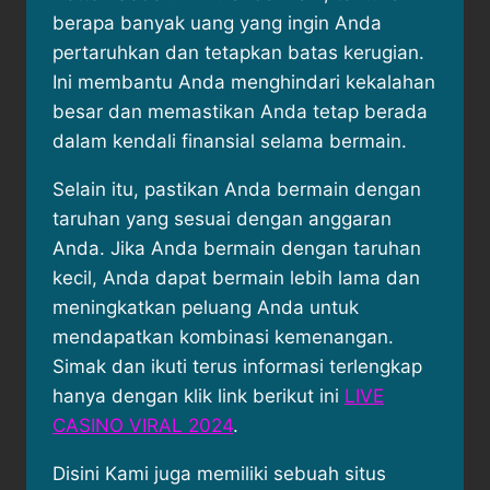
berapa banyak uang yang ingin Anda
pertaruhkan dan tetapkan batas kerugian.
Ini membantu Anda menghindari kekalahan
besar dan memastikan Anda tetap berada
dalam kendali finansial selama bermain.
Selain itu, pastikan Anda bermain dengan
taruhan yang sesuai dengan anggaran
Anda. Jika Anda bermain dengan taruhan
kecil, Anda dapat bermain lebih lama dan
meningkatkan peluang Anda untuk
mendapatkan kombinasi kemenangan.
Simak dan ikuti terus informasi terlengkap
hanya dengan klik link berikut ini
LIVE
CASINO VIRAL 2024
.
Disini Kami juga memiliki sebuah situs