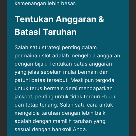
kemenangan lebih besar.
Tentukan Anggaran &
Batasi Taruhan
Salah satu strategi penting dalam
permainan slot adalah mengelola anggaran
dengan bijak. Tentukan batas anggaran
yang jelas sebelum mulai bermain dan
patuhi batas tersebut. Meskipun tergoda
untuk terus bermain demi mendapatkan
jackpot, penting untuk tidak terburu-buru
dan tetap tenang. Salah satu cara untuk
mengelola taruhan dengan lebih baik
adalah dengan memilih taruhan yang
sesuai dengan bankroll Anda.