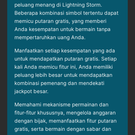
peluang menang di Lightning Storm.
Beberapa kombinasi simbol tertentu dapat
memicu putaran gratis, yang memberi
Anda kesempatan untuk bermain tanpa
mempertaruhkan uang Anda.
Manfaatkan setiap kesempatan yang ada
untuk mendapatkan putaran gratis. Setiap
kali Anda memicu fitur ini, Anda memiliki
peluang lebih besar untuk mendapatkan
kombinasi pemenang dan mendekati
jackpot besar.
Memahami mekanisme permainan dan
fitur-fitur khususnya, mengelola anggaran
dengan bijak, memanfaatkan fitur putaran
gratis, serta bermain dengan sabar dan