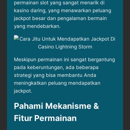
permainan slot yang sangat menarik di
kasino daring, yang menawarkan peluang
jackpot besar dan pengalaman bermain
yang mendebarkan.
Meskipun permainan ini sangat bergantung
pada keberuntungan, ada beberapa
strategi yang bisa membantu Anda
meningkatkan peluang mendapatkan
jackpot.
Pahami Mekanisme &
Fitur Permainan