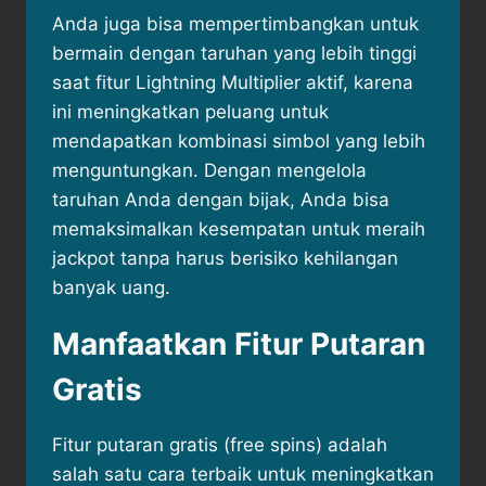
Anda juga bisa mempertimbangkan untuk
bermain dengan taruhan yang lebih tinggi
saat fitur Lightning Multiplier aktif, karena
ini meningkatkan peluang untuk
mendapatkan kombinasi simbol yang lebih
menguntungkan. Dengan mengelola
taruhan Anda dengan bijak, Anda bisa
memaksimalkan kesempatan untuk meraih
jackpot tanpa harus berisiko kehilangan
banyak uang.
Manfaatkan Fitur Putaran
Gratis
Fitur putaran gratis (free spins) adalah
salah satu cara terbaik untuk meningkatkan