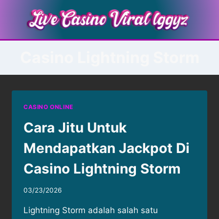
Skip
to
content
Casino Lightning Storm
CASINO ONLINE
Cara Jitu Untuk
Mendapatkan Jackpot Di
Casino Lightning Storm
03/23/2026
Lightning Storm adalah salah satu