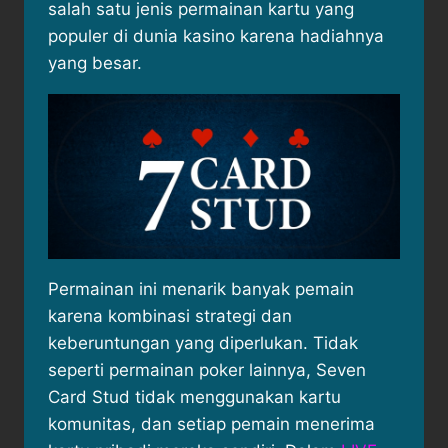
salah satu jenis permainan kartu yang
populer di dunia kasino karena hadiahnya
yang besar.
Permainan ini menarik banyak pemain
karena kombinasi strategi dan
keberuntungan yang diperlukan. Tidak
seperti permainan poker lainnya, Seven
Card Stud tidak menggunakan kartu
komunitas, dan setiap pemain menerima