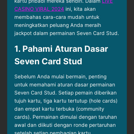
kartu pribadi mereka sendiri. Dalam
LIVE
CASINO VIRAL 2024
ini, kita akan
membahas cara-cara mudah untuk
meningkatkan peluang Anda meraih
jackpot dalam permainan Seven Card Stud.
1. Pahami Aturan Dasar
Seven Card Stud
Sebelum Anda mulai bermain, penting
untuk memahami aturan dasar permainan
Seven Card Stud. Setiap pemain diberikan
tujuh kartu, tiga kartu tertutup (hole cards)
dan empat kartu terbuka (community
cards). Permainan dimulai dengan taruhan
awal dan diikuti dengan ronde pertaruhan
setelah setiap pembagian kartu.