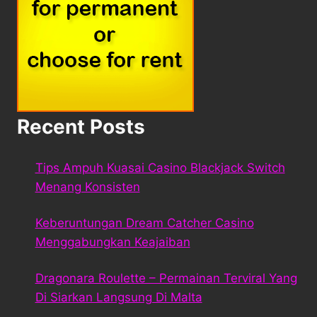
Recent Posts
Tips Ampuh Kuasai Casino Blackjack Switch
Menang Konsisten
Keberuntungan Dream Catcher Casino
Menggabungkan Keajaiban
Dragonara Roulette – Permainan Terviral Yang
Di Siarkan Langsung Di Malta