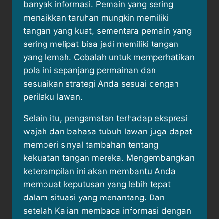
banyak informasi. Pemain yang sering
menaikkan taruhan mungkin memiliki
tangan yang kuat, sementara pemain yang
sering melipat bisa jadi memiliki tangan
yang lemah. Cobalah untuk memperhatikan
pola ini sepanjang permainan dan
sesuaikan strategi Anda sesuai dengan
perilaku lawan.
Selain itu, pengamatan terhadap ekspresi
wajah dan bahasa tubuh lawan juga dapat
memberi sinyal tambahan tentang
kekuatan tangan mereka. Mengembangkan
keterampilan ini akan membantu Anda
membuat keputusan yang lebih tepat
dalam situasi yang menantang. Dan
setelah Kalian membaca informasi dengan