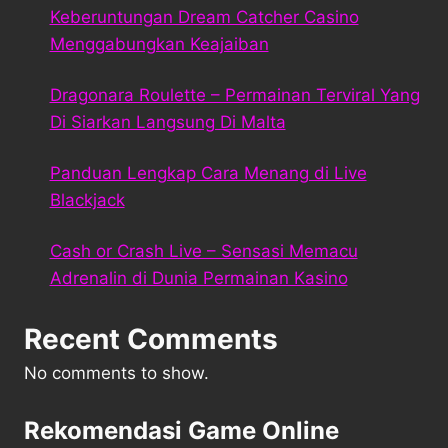
Keberuntungan Dream Catcher Casino
Menggabungkan Keajaiban
Dragonara Roulette – Permainan Terviral Yang
Di Siarkan Langsung Di Malta
Panduan Lengkap Cara Menang di Live
Blackjack
Cash or Crash Live – Sensasi Memacu
Adrenalin di Dunia Permainan Kasino
Recent Comments
No comments to show.
Rekomendasi Game Online