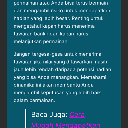
permainan atau Anda bisa terus bermain
dan mengambil risiko untuk mendapatkan
hadiah yang lebih besar. Penting untuk
mengetahui kapan harus menerima
tawaran bankir dan kapan harus
melanjutkan permainan.
Jangan tergesa-gesa untuk menerima
tawaran jika nilai yang ditawarkan masih
jauh lebih rendah daripada potensi hadiah
yang bisa Anda menangkan. Memahami
dinamika ini akan membantu Anda
mengambil keputusan yang lebih baik
dalam permainan.
Baca Juga:
Cara
Mudah Mendapatkan