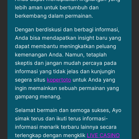
lebih aman untuk bertumbuh dan
berkembang dalam permainan.
Dengan berdiskusi dan berbagi informasi,
Anda bisa mendapatkan insight baru yang
dapat membantu meningkatkan peluang
kemenangan Anda. Namun, tetaplah
skeptis dan jangan mudah percaya pada
informasi yang tidak jelas dan kunjungin
segera situs
kopertoto
untuk Anda yang
ingin memainkan sebuah permainan yang
gampang menang.
Selamat bermain dan semoga sukses, Ayo
simak terus dan ikuti terus informasi-
informasi menarik terbaru lainnya secara
terlengkap dengan mengklik
LIVE CASINO