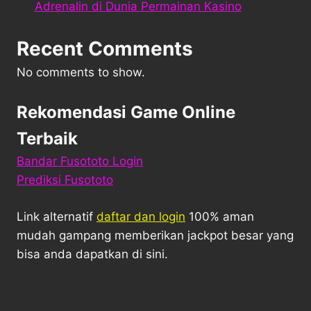
Adrenalin di Dunia Permainan Kasino
Recent Comments
No comments to show.
Rekomendasi Game Online
Terbaik
Bandar Fusototo Login
Prediksi Fusototo
Link alternatif
daftar dan login
100% aman
mudah gampang memberikan jackpot besar yang
bisa anda dapatkan di sini.