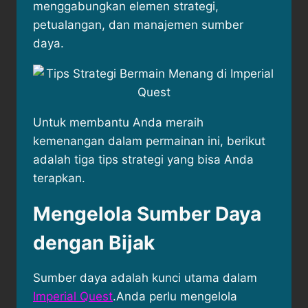
menggabungkan elemen strategi,
petualangan, dan manajemen sumber
daya.
Untuk membantu Anda meraih
kemenangan dalam permainan ini, berikut
adalah tiga tips strategi yang bisa Anda
terapkan.
Mengelola Sumber Daya
dengan Bijak
Sumber daya adalah kunci utama dalam
Imperial Quest
.Anda perlu mengelola