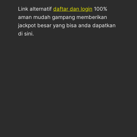
Link alternatif
daftar dan login
100%
aman mudah gampang memberikan
jackpot besar yang bisa anda dapatkan
di sini.