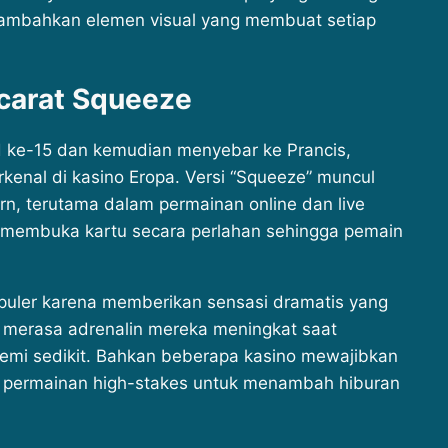
enambahkan elemen visual yang membuat setiap
ccarat Squeeze
bad ke-15 dan kemudian menyebar ke Prancis,
rkenal di kasino Eropa. Versi “Squeeze” muncul
n, terutama dalam permainan online dan live
r membuka kartu secara perlahan sehingga pemain
puler karena memberikan sensasi dramatis yang
 merasa adrenalin mereka meningkat saat
emi sedikit. Bahkan beberapa kasino mewajibkan
 permainan high-stakes untuk menambah hiburan