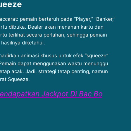
ueeze
accarat: pemain bertaruh pada “Player,” “Banker,”
rtu dibuka. Dealer akan menahan kartu dan
artu terlihat secara perlahan, sehingga pemain
asilnya diketahui.
ghadirkan animasi khusus untuk efek “squeeze”
. Pemain dapat menggunakan waktu menunggu
etap acak. Jadi, strategi tetap penting, namun
arat Squeeze.
ndapatkan Jackpot Di Bac Bo