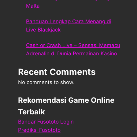
Malta
Panduan Lengkap Cara Menang di
Live Blackjack
Cash or Crash Live – Sensasi Memacu
Adrenalin di Dunia Permainan Kasino
Recent Comments
No comments to show.
Rekomendasi Game Online
Terbaik
Bandar Fusototo Login
Prediksi Fusototo