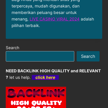
terpercaya, mudah digunakan, dan
memberikan peluang besar untuk
menang,
LIVE CASINO VIRAL 2024
adalah
pilihan terbaik.
Search
Search
NEED BACKLINK HIGH QUALITY and RELEVANT
?
let us help.
click here