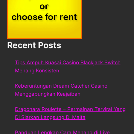
Recent Posts
Tips Ampuh Kuasai Casino Blackjack Switch
Menang Konsisten
Keberuntungan Dream Catcher Casino
Menggabungkan Keajaiban
Dragonara Roulette – Permainan Terviral Yang
Di Siarkan Langsung Di Malta
Panduan Lengkap Cara Menang di Live