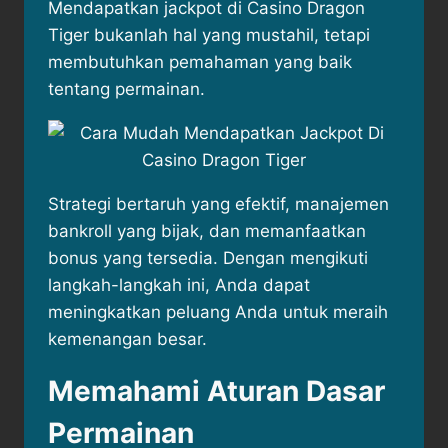
Mendapatkan jackpot di Casino Dragon
Tiger bukanlah hal yang mustahil, tetapi
membutuhkan pemahaman yang baik
tentang permainan.
Strategi bertaruh yang efektif, manajemen
bankroll yang bijak, dan memanfaatkan
bonus yang tersedia. Dengan mengikuti
langkah-langkah ini, Anda dapat
meningkatkan peluang Anda untuk meraih
kemenangan besar.
Memahami Aturan Dasar
Permainan