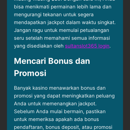
bisa menikmati permainan lebih lama dan
mengurangi tekanan untuk segera
mendapatkan jackpot dalam waktu singkat.
Jangan ragu untuk memulai petualangan
seru setelah memahami semua informasi
yang disediakan oleh
sultanslot365 login
.
Mencari Bonus dan
Promosi
Banyak kasino menawarkan bonus dan
promosi yang dapat meningkatkan peluang
Anda untuk memenangkan jackpot.
Sebelum Anda mulai bermain, pastikan
untuk memeriksa apakah ada bonus
pendaftaran, bonus deposit, atau promosi