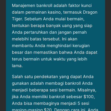
Manajemen bankroll adalah faktor kunci
dalam permainan kasino, termasuk Dragon
Tiger. Sebelum Anda mulai bermain,
tentukan berapa banyak uang yang siap
Anda pertaruhkan dan jangan pernah
melebihi batas tersebut. Ini akan
membantu Anda menghindari kerugian
besar dan memastikan bahwa Anda dapat
terus bermain untuk waktu yang lebih
lama.
Salah satu pendekatan yang dapat Anda
gunakan adalah membagi bankroll Anda
menjadi beberapa sesi bermain. Misalnya,
jika Anda memiliki bankroll sebesar $100,
Anda bisa membaginya menjadi 5 sesi
masing-masing $20. Dengan cara ini, Anda