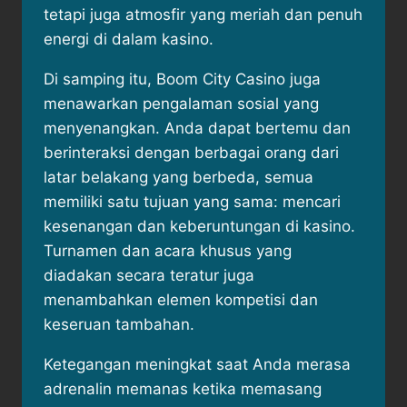
tetapi juga atmosfir yang meriah dan penuh
energi di dalam kasino.
Di samping itu, Boom City Casino juga
menawarkan pengalaman sosial yang
menyenangkan. Anda dapat bertemu dan
berinteraksi dengan berbagai orang dari
latar belakang yang berbeda, semua
memiliki satu tujuan yang sama: mencari
kesenangan dan keberuntungan di kasino.
Turnamen dan acara khusus yang
diadakan secara teratur juga
menambahkan elemen kompetisi dan
keseruan tambahan.
Ketegangan meningkat saat Anda merasa
adrenalin memanas ketika memasang