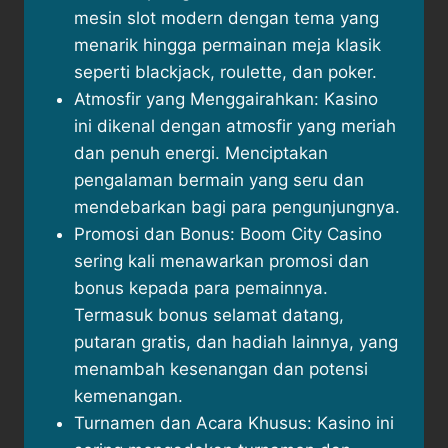
mesin slot modern dengan tema yang
menarik hingga permainan meja klasik
seperti blackjack, roulette, dan poker.
Atmosfir yang Menggairahkan: Kasino
ini dikenal dengan atmosfir yang meriah
dan penuh energi. Menciptakan
pengalaman bermain yang seru dan
mendebarkan bagi para pengunjungnya.
Promosi dan Bonus: Boom City Casino
sering kali menawarkan promosi dan
bonus kepada para pemainnya.
Termasuk bonus selamat datang,
putaran gratis, dan hadiah lainnya, yang
menambah kesenangan dan potensi
kemenangan.
Turnamen dan Acara Khusus: Kasino ini