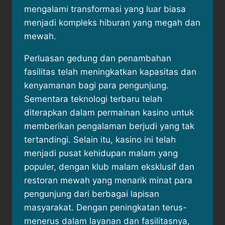
mengalami transformasi yang luar biasa
menjadi kompleks hiburan yang megah dan
mewah.
Perluasan gedung dan penambahan
fasilitas telah meningkatkan kapasitas dan
kenyamanan bagi para pengunjung.
Sementara teknologi terbaru telah
diterapkan dalam permainan kasino untuk
memberikan pengalaman berjudi yang tak
tertandingi. Selain itu, kasino ini telah
menjadi pusat kehidupan malam yang
populer, dengan klub malam eksklusif dan
restoran mewah yang menarik minat para
pengunjung dari berbagai lapisan
masyarakat. Dengan peningkatan terus-
menerus dalam layanan dan fasilitasnya,