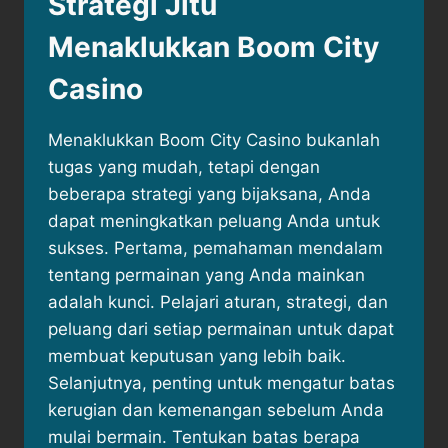
Strategi Jitu
Menaklukkan Boom City
Casino
Menaklukkan Boom City Casino bukanlah
tugas yang mudah, tetapi dengan
beberapa strategi yang bijaksana, Anda
dapat meningkatkan peluang Anda untuk
sukses. Pertama, pemahaman mendalam
tentang permainan yang Anda mainkan
adalah kunci. Pelajari aturan, strategi, dan
peluang dari setiap permainan untuk dapat
membuat keputusan yang lebih baik.
Selanjutnya, penting untuk mengatur batas
kerugian dan kemenangan sebelum Anda
mulai bermain. Tentukan batas berapa