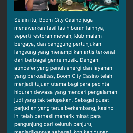
Selain itu, Boom City Casino juga
menawarkan fasilitas hiburan lainnya,
seperti restoran mewah, klub malam
bergaya, dan panggung pertunjukan
langsung yang menampilkan artis terkenal
dari berbagai genre musik. Dengan
atmosfer yang penuh energi dan layanan
yang berkualitas, Boom City Casino telah
menjadi tujuan utama bagi para pecinta
hiburan dewasa yang mencari pengalaman
judi yang tak terlupakan. Sebagai pusat
perjudian yang terus berkembang, kasino
ini telah berhasil menarik minat para
pengunjung dari seluruh penjuru,
menjadikannya sebagai ikon kehidupan