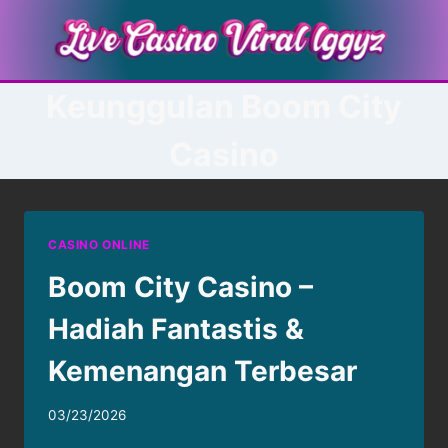
Skip
to
content
Keunggulan Boom City
Casino
CASINO ONLINE
Boom City Casino –
Hadiah Fantastis &
Kemenangan Terbesar
03/23/2026