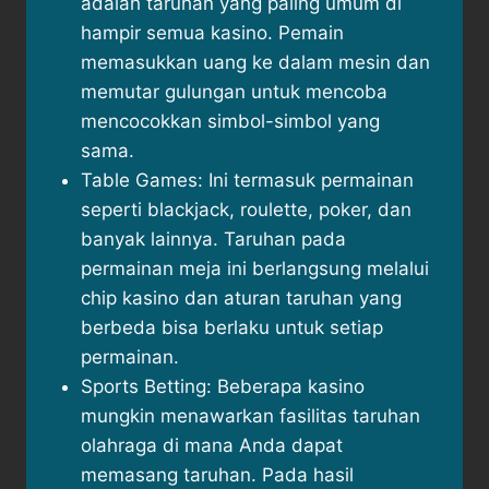
adalah taruhan yang paling umum di
hampir semua kasino. Pemain
memasukkan uang ke dalam mesin dan
memutar gulungan untuk mencoba
mencocokkan simbol-simbol yang
sama.
Table Games: Ini termasuk permainan
seperti blackjack, roulette, poker, dan
banyak lainnya. Taruhan pada
permainan meja ini berlangsung melalui
chip kasino dan aturan taruhan yang
berbeda bisa berlaku untuk setiap
permainan.
Sports Betting: Beberapa kasino
mungkin menawarkan fasilitas taruhan
olahraga di mana Anda dapat
memasang taruhan. Pada hasil