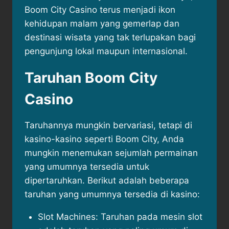
Boom City Casino terus menjadi ikon
kehidupan malam yang gemerlap dan
destinasi wisata yang tak terlupakan bagi
pengunjung lokal maupun internasional.
Taruhan Boom City
Casino
Taruhannya mungkin bervariasi, tetapi di
kasino-kasino seperti Boom City, Anda
mungkin menemukan sejumlah permainan
yang umumnya tersedia untuk
dipertaruhkan. Berikut adalah beberapa
taruhan yang umumnya tersedia di kasino:
Slot Machines: Taruhan pada mesin slot