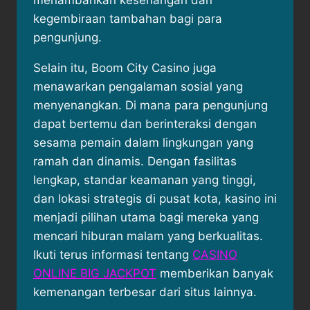
menambahkan kesenangan dan
kegembiraan tambahan bagi para
pengunjung.
Selain itu, Boom City Casino juga
menawarkan pengalaman sosial yang
menyenangkan. Di mana para pengunjung
dapat bertemu dan berinteraksi dengan
sesama pemain dalam lingkungan yang
ramah dan dinamis. Dengan fasilitas
lengkap, standar keamanan yang tinggi,
dan lokasi strategis di pusat kota, kasino ini
menjadi pilihan utama bagi mereka yang
mencari hiburan malam yang berkualitas.
Ikuti terus informasi tentang
CASINO
ONLINE BIG JACKPOT
memberikan banyak
kemenangan terbesar dari situs lainnya.