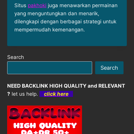
Situs
pakhoki
juga menawarkan permainan
yang menguntungkan dan menarik,
dilengkapi dengan berbagai strategi untuk
mempermudah kemenangan.
Search
Search
NEED BACKLINK HIGH QUALITY and RELEVANT
?
let us help.
click here