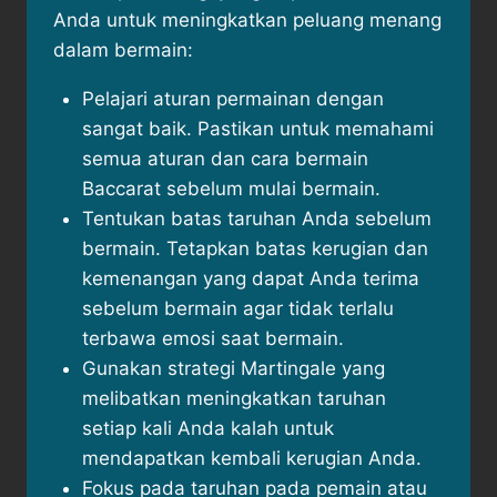
Anda untuk meningkatkan peluang menang
dalam bermain:
Pelajari aturan permainan dengan
sangat baik. Pastikan untuk memahami
semua aturan dan cara bermain
Baccarat sebelum mulai bermain.
Tentukan batas taruhan Anda sebelum
bermain. Tetapkan batas kerugian dan
kemenangan yang dapat Anda terima
sebelum bermain agar tidak terlalu
terbawa emosi saat bermain.
Gunakan strategi Martingale yang
melibatkan meningkatkan taruhan
setiap kali Anda kalah untuk
mendapatkan kembali kerugian Anda.
Fokus pada taruhan pada pemain atau