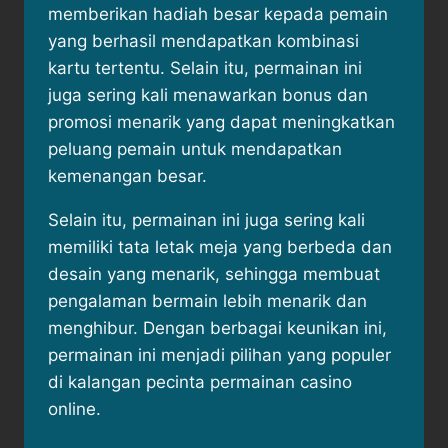
memberikan hadiah besar kepada pemain
yang berhasil mendapatkan kombinasi
kartu tertentu. Selain itu, permainan ini
juga sering kali menawarkan bonus dan
promosi menarik yang dapat meningkatkan
peluang pemain untuk mendapatkan
kemenangan besar.
Selain itu, permainan ini juga sering kali
memiliki tata letak meja yang berbeda dan
desain yang menarik, sehingga membuat
pengalaman bermain lebih menarik dan
menghibur. Dengan berbagai keunikan ini,
permainan ini menjadi pilihan yang populer
di kalangan pecinta permainan casino
online.