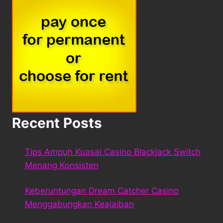
Recent Posts
Tips Ampuh Kuasai Casino Blackjack Switch
Menang Konsisten
Keberuntungan Dream Catcher Casino
Menggabungkan Keajaiban