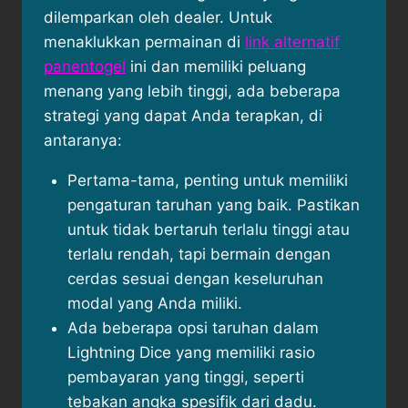
dilemparkan oleh dealer. Untuk
menaklukkan permainan di
link alternatif
panentogel
ini dan memiliki peluang
menang yang lebih tinggi, ada beberapa
strategi yang dapat Anda terapkan, di
antaranya:
Pertama-tama, penting untuk memiliki
pengaturan taruhan yang baik. Pastikan
untuk tidak bertaruh terlalu tinggi atau
terlalu rendah, tapi bermain dengan
cerdas sesuai dengan keseluruhan
modal yang Anda miliki.
Ada beberapa opsi taruhan dalam
Lightning Dice yang memiliki rasio
pembayaran yang tinggi, seperti
tebakan angka spesifik dari dadu.