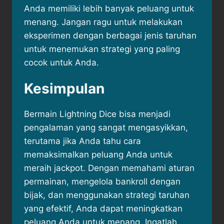
Anda memiliki lebih banyak peluang untuk
menang. Jangan ragu untuk melakukan
eksperimen dengan berbagai jenis taruhan
untuk menemukan strategi yang paling
cocok untuk Anda.
Kesimpulan
Bermain Lightning Dice bisa menjadi
pengalaman yang sangat mengasyikkan,
terutama jika Anda tahu cara
memaksimalkan peluang Anda untuk
meraih jackpot. Dengan memahami aturan
permainan, mengelola bankroll dengan
bijak, dan menggunakan strategi taruhan
yang efektif, Anda dapat meningkatkan
peluang Anda untuk menang. Ingatlah