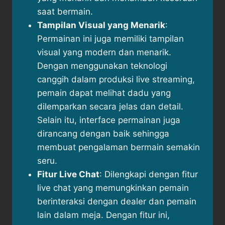
saat bermain.
Tampilan Visual yang Menarik
:
Permainan ini juga memiliki tampilan
visual yang modern dan menarik.
Dengan menggunakan teknologi
canggih dalam produksi live streaming,
pemain dapat melihat dadu yang
dilemparkan secara jelas dan detail.
Selain itu, interface permainan juga
dirancang dengan baik sehingga
membuat pengalaman bermain semakin
seru.
Fitur Live Chat
: Dilengkapi dengan fitur
live chat yang memungkinkan pemain
berinteraksi dengan dealer dan pemain
lain dalam meja. Dengan fitur ini,