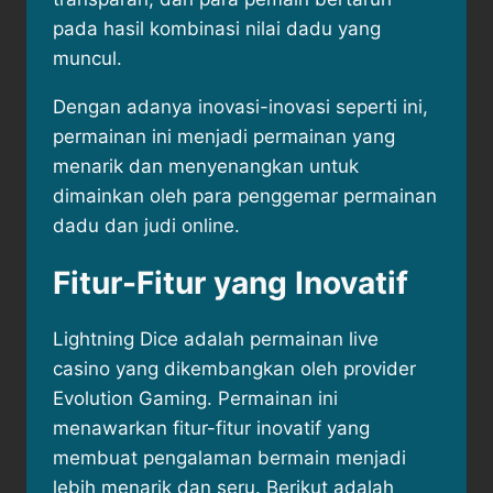
pada hasil kombinasi nilai dadu yang
muncul.
Dengan adanya inovasi-inovasi seperti ini,
permainan ini menjadi permainan yang
menarik dan menyenangkan untuk
dimainkan oleh para penggemar permainan
dadu dan judi online.
Fitur-Fitur yang Inovatif
Lightning Dice adalah permainan live
casino yang dikembangkan oleh provider
Evolution Gaming. Permainan ini
menawarkan fitur-fitur inovatif yang
membuat pengalaman bermain menjadi
lebih menarik dan seru. Berikut adalah