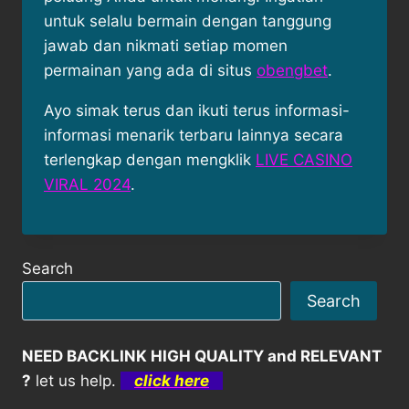
untuk selalu bermain dengan tanggung
jawab dan nikmati setiap momen
permainan yang ada di situs
obengbet
.
Ayo simak terus dan ikuti terus informasi-
informasi menarik terbaru lainnya secara
terlengkap dengan mengklik
LIVE CASINO
VIRAL 2024
.
Search
Search
NEED BACKLINK HIGH QUALITY and RELEVANT
?
let us help.
click here