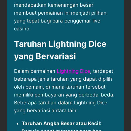
mendapatkan kemenangan besar
membuat permainan ini menjadi pilihan
yang tepat bagi para penggemar live
casino.
Taruhan Lightning Dice
yang Bervariasi
Dalam permainan
Lightning Dice
, terdapat
beberapa jenis taruhan yang dapat dipilih
oleh pemain, di mana taruhan tersebut
memiliki pembayaran yang berbeda-beda.
Beberapa taruhan dalam Lightning Dice
yang bervariasi antara lain:
Taruhan Angka Besar atau Kecil
: