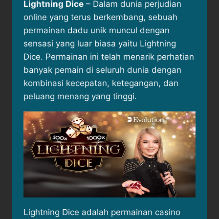
Lightning Dice
– Dalam dunia perjudian
online yang terus berkembang, sebuah
permainan dadu unik muncul dengan
sensasi yang luar biasa yaitu Lightning
Dice. Permainan ini telah menarik perhatian
banyak pemain di seluruh dunia dengan
kombinasi kecepatan, ketegangan, dan
peluang menang yang tinggi.
Lightning Dice adalah permainan casino