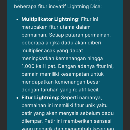
beberapa fitur inovatif Lightning Dice:
Multiplikator Lightning
: Fitur ini
merupakan fitur utama dalam
permainan. Setiap putaran permainan,
beberapa angka dadu akan diberi
multiplier acak yang dapat
meningkatkan kemenangan hingga
1.000 kali lipat. Dengan adanya fitur ini,
pemain memiliki kesempatan untuk
mendapatkan kemenangan besar
dengan taruhan yang relatif kecil.
Fitur Lightning
: Seperti namanya,
permainan ini memiliki fitur unik yaitu
petir yang akan menyala sebelum dadu
dilempar. Petir ini memberikan sensasi
yang menarik dan menambah keseruan