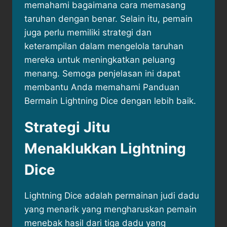
memahami bagaimana cara memasang
taruhan dengan benar. Selain itu, pemain
juga perlu memiliki strategi dan
keterampilan dalam mengelola taruhan
mereka untuk meningkatkan peluang
menang. Semoga penjelasan ini dapat
membantu Anda memahami Panduan
Bermain Lightning Dice dengan lebih baik.
Strategi Jitu
Menaklukkan Lightning
Dice
Lightning Dice adalah permainan judi dadu
yang menarik yang mengharuskan pemain
menebak hasil dari tiga dadu yang