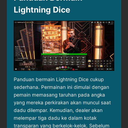
Lightning Dice
Panduan bermain Lightning Dice cukup
sederhana. Permainan ini dimulai dengan
pemain memasang taruhan pada angka
yang mereka perkirakan akan muncul saat
dadu dilempar. Kemudian, dealer akan
melempar tiga dadu ke dalam kotak
transparan yang berkelok-kelok. Sebelum