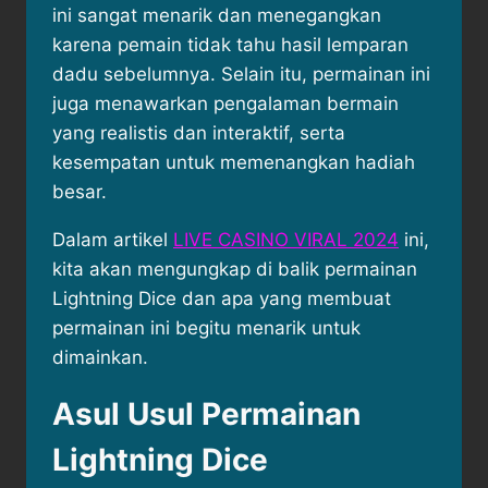
ini sangat menarik dan menegangkan
karena pemain tidak tahu hasil lemparan
dadu sebelumnya. Selain itu, permainan ini
juga menawarkan pengalaman bermain
yang realistis dan interaktif, serta
kesempatan untuk memenangkan hadiah
besar.
Dalam artikel
LIVE CASINO VIRAL 2024
ini,
kita akan mengungkap di balik permainan
Lightning Dice dan apa yang membuat
permainan ini begitu menarik untuk
dimainkan.
Asul Usul Permainan
Lightning Dice