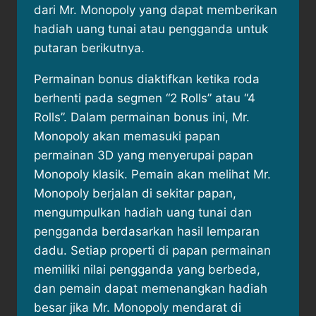
dari Mr. Monopoly yang dapat memberikan
hadiah uang tunai atau pengganda untuk
putaran berikutnya.
Permainan bonus diaktifkan ketika roda
berhenti pada segmen “2 Rolls” atau “4
Rolls”. Dalam permainan bonus ini, Mr.
Monopoly akan memasuki papan
permainan 3D yang menyerupai papan
Monopoly klasik. Pemain akan melihat Mr.
Monopoly berjalan di sekitar papan,
mengumpulkan hadiah uang tunai dan
pengganda berdasarkan hasil lemparan
dadu. Setiap properti di papan permainan
memiliki nilai pengganda yang berbeda,
dan pemain dapat memenangkan hadiah
besar jika Mr. Monopoly mendarat di