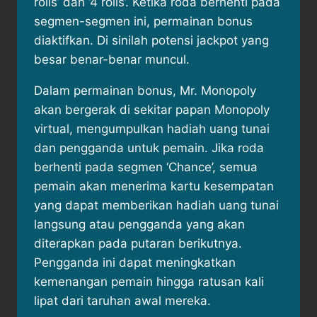
rolls’ dan ‘4 rolls’. Ketika roda berhenti pada
segmen-segmen ini, permainan bonus
diaktifkan. Di sinilah potensi jackpot yang
besar benar-benar muncul.
Dalam permainan bonus, Mr. Monopoly
akan bergerak di sekitar papan Monopoly
virtual, mengumpulkan hadiah uang tunai
dan pengganda untuk pemain. Jika roda
berhenti pada segmen ‘Chance’, semua
pemain akan menerima kartu kesempatan
yang dapat memberikan hadiah uang tunai
langsung atau pengganda yang akan
diterapkan pada putaran berikutnya.
Pengganda ini dapat meningkatkan
kemenangan pemain hingga ratusan kali
lipat dari taruhan awal mereka.