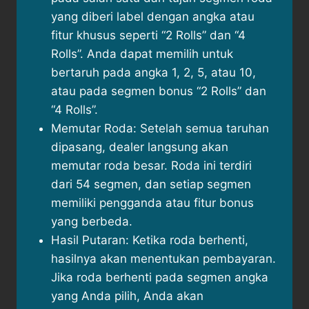
yang diberi label dengan angka atau
fitur khusus seperti “2 Rolls” dan “4
Rolls”. Anda dapat memilih untuk
bertaruh pada angka 1, 2, 5, atau 10,
atau pada segmen bonus “2 Rolls” dan
“4 Rolls”.
Memutar Roda: Setelah semua taruhan
dipasang, dealer langsung akan
memutar roda besar. Roda ini terdiri
dari 54 segmen, dan setiap segmen
memiliki pengganda atau fitur bonus
yang berbeda.
Hasil Putaran: Ketika roda berhenti,
hasilnya akan menentukan pembayaran.
Jika roda berhenti pada segmen angka
yang Anda pilih, Anda akan