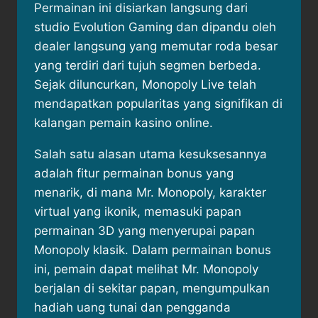
Permainan ini disiarkan langsung dari
studio Evolution Gaming dan dipandu oleh
dealer langsung yang memutar roda besar
yang terdiri dari tujuh segmen berbeda.
Sejak diluncurkan, Monopoly Live telah
mendapatkan popularitas yang signifikan di
kalangan pemain kasino online.
Salah satu alasan utama kesuksesannya
adalah fitur permainan bonus yang
menarik, di mana Mr. Monopoly, karakter
virtual yang ikonik, memasuki papan
permainan 3D yang menyerupai papan
Monopoly klasik. Dalam permainan bonus
ini, pemain dapat melihat Mr. Monopoly
berjalan di sekitar papan, mengumpulkan
hadiah uang tunai dan pengganda