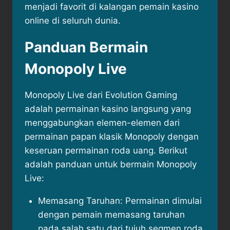
menjadi favorit di kalangan pemain kasino
online di seluruh dunia.
Panduan Bermain
Monopoly Live
Monopoly Live dari Evolution Gaming
adalah permainan kasino langsung yang
menggabungkan elemen-elemen dari
permainan papan klasik Monopoly dengan
keseruan permainan roda uang. Berikut
adalah panduan untuk bermain Monopoly
Live:
Memasang Taruhan: Permainan dimulai
dengan pemain memasang taruhan
pada salah satu dari tujuh segmen roda