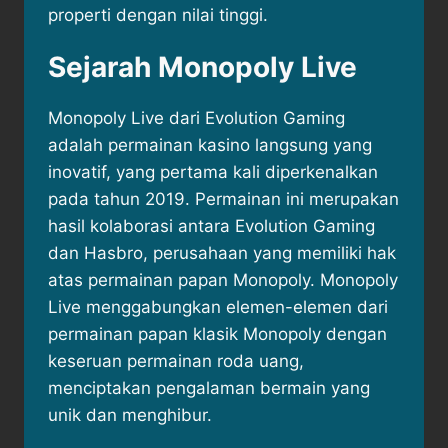
properti dengan nilai tinggi.
Sejarah Monopoly Live
Monopoly Live dari Evolution Gaming
adalah permainan kasino langsung yang
inovatif, yang pertama kali diperkenalkan
pada tahun 2019. Permainan ini merupakan
hasil kolaborasi antara Evolution Gaming
dan Hasbro, perusahaan yang memiliki hak
atas permainan papan Monopoly. Monopoly
Live menggabungkan elemen-elemen dari
permainan papan klasik Monopoly dengan
keseruan permainan roda uang,
menciptakan pengalaman bermain yang
unik dan menghibur.