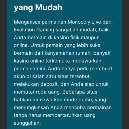
yang Mudah
Mengakses permainan Monopoly Live dari
Evolution Gaming sangatlah mudah, baik
Anda bermain di kasino fisik maupun
online. Untuk pemain yang lebih suka
bermain dari kenyamanan rumah, banyak
kasino online terkemuka menawarkan
permainan ini. Anda hanya perlu membuat
akun di salah satu situs tersebut,
melakukan deposit, dan Anda siap untuk
memutar roda uang. Beberapa situs
bahkan menawarkan mode demo, yang
memungkinkan Anda mencoba permainan
tanpa harus mempertaruhkan uang
sungguhan.