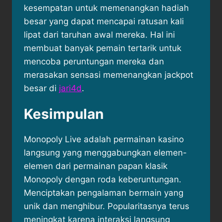
kesempatan untuk memenangkan hadiah
besar yang dapat mencapai ratusan kali
lipat dari taruhan awal mereka. Hal ini
membuat banyak pemain tertarik untuk
mencoba peruntungan mereka dan
merasakan sensasi memenangkan jackpot
besar di
jari4d
.
Kesimpulan
Monopoly Live adalah permainan kasino
langsung yang menggabungkan elemen-
elemen dari permainan papan klasik
Monopoly dengan roda keberuntungan.
Menciptakan pengalaman bermain yang
unik dan menghibur. Popularitasnya terus
meningkat karena interaksi langsung