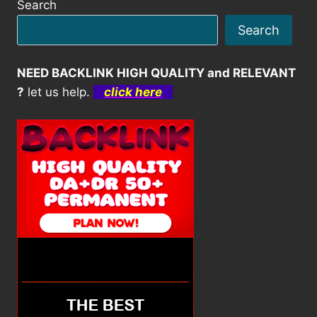
Search
Search
NEED BACKLINK HIGH QUALITY and RELEVANT
?
let us help.
click here