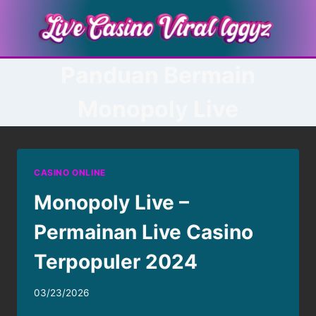
Skip
to
content
Panduan Bermain
Monopoly Live
CASINO ONLINE
Monopoly Live –
Permainan Live Casino
Terpopuler 2024
03/23/2026