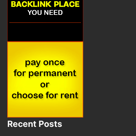
Recent Posts