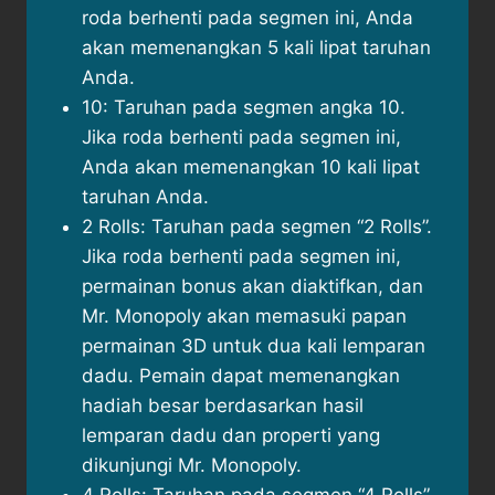
roda berhenti pada segmen ini, Anda
akan memenangkan 5 kali lipat taruhan
Anda.
10: Taruhan pada segmen angka 10.
Jika roda berhenti pada segmen ini,
Anda akan memenangkan 10 kali lipat
taruhan Anda.
2 Rolls: Taruhan pada segmen “2 Rolls”.
Jika roda berhenti pada segmen ini,
permainan bonus akan diaktifkan, dan
Mr. Monopoly akan memasuki papan
permainan 3D untuk dua kali lemparan
dadu. Pemain dapat memenangkan
hadiah besar berdasarkan hasil
lemparan dadu dan properti yang
dikunjungi Mr. Monopoly.
4 Rolls: Taruhan pada segmen “4 Rolls”.