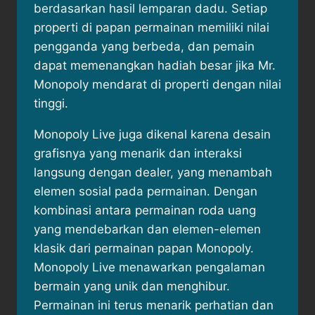
berdasarkan hasil lemparan dadu. Setiap
properti di papan permainan memiliki nilai
pengganda yang berbeda, dan pemain
dapat memenangkan hadiah besar jika Mr.
Monopoly mendarat di properti dengan nilai
tinggi.
Monopoly Live juga dikenal karena desain
grafisnya yang menarik dan interaksi
langsung dengan dealer, yang menambah
elemen sosial pada permainan. Dengan
kombinasi antara permainan roda uang
yang mendebarkan dan elemen-elemen
klasik dari permainan papan Monopoly.
Monopoly Live menawarkan pengalaman
bermain yang unik dan menghibur.
Permainan ini terus menarik perhatian dan