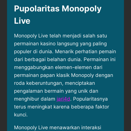
Pupolaritas Monopoly
Live
Monopoly Live telah menjadi salah satu
permainan kasino langsung yang paling
populer di dunia. Menarik perhatian pemain
dari berbagai belahan dunia. Permainan ini
menggabungkan elemen-elemen dari
permainan papan klasik Monopoly dengan
roda keberuntungan, menciptakan
pengalaman bermain yang unik dan
menghibur dalam
jari4d
. Popularitasnya
terus meningkat karena beberapa faktor
kunci.
Monopoly Live menawarkan interaksi