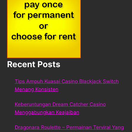
Recent Posts
Tips Ampuh Kuasai Casino Blackjack Switch
Menang Konsisten
Keberuntungan Dream Catcher Casino
Menggabungkan Keajaiban
Dragonara Roulette – Permainan Terviral Yang