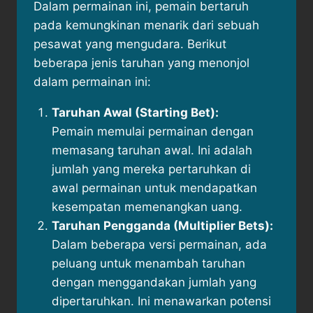
Dalam permainan ini, pemain bertaruh
pada kemungkinan menarik dari sebuah
pesawat yang mengudara. Berikut
beberapa jenis taruhan yang menonjol
dalam permainan ini:
Taruhan Awal (Starting Bet):
Pemain memulai permainan dengan
memasang taruhan awal. Ini adalah
jumlah yang mereka pertaruhkan di
awal permainan untuk mendapatkan
kesempatan memenangkan uang.
Taruhan Pengganda (Multiplier Bets):
Dalam beberapa versi permainan, ada
peluang untuk menambah taruhan
dengan menggandakan jumlah yang
dipertaruhkan. Ini menawarkan potensi