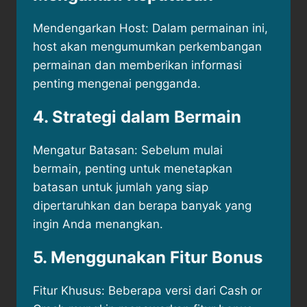
Mendengarkan Host: Dalam permainan ini,
host akan mengumumkan perkembangan
permainan dan memberikan informasi
penting mengenai pengganda.
4. Strategi dalam Bermain
Mengatur Batasan: Sebelum mulai
bermain, penting untuk menetapkan
batasan untuk jumlah yang siap
dipertaruhkan dan berapa banyak yang
ingin Anda menangkan.
5. Menggunakan Fitur Bonus
Fitur Khusus: Beberapa versi dari Cash or