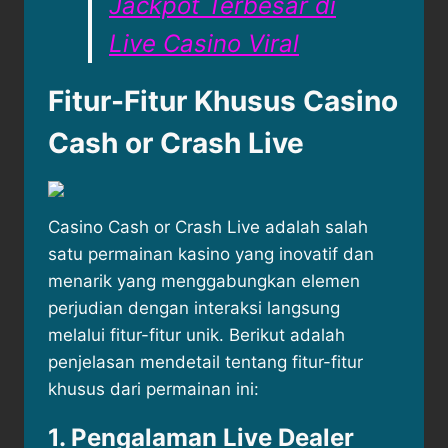
Jackpot Terbesar di
Live Casino Viral
Fitur-Fitur Khusus Casino
Cash or Crash Live
Casino Cash or Crash Live adalah salah
satu permainan kasino yang inovatif dan
menarik yang menggabungkan elemen
perjudian dengan interaksi langsung
melalui fitur-fitur unik. Berikut adalah
penjelasan mendetail tentang fitur-fitur
khusus dari permainan ini:
1. Pengalaman Live Dealer