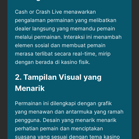
Cash or Crash Live menawarkan
pengalaman permainan yang melibatkan
dealer langsung yang memandu pemain
melalui permainan. Interaksi ini menambah
elemen sosial dan membuat pemain
merasa terlibat secara real-time, mirip
dengan berada di kasino fisik.
2. Tampilan Visual yang
Menarik
Permainan ini dilengkapi dengan grafik
yang menawan dan antarmuka yang ramah
pengguna. Desain yang menarik menarik
perhatian pemain dan menciptakan
suasana yang sesuai dengan tema kasino