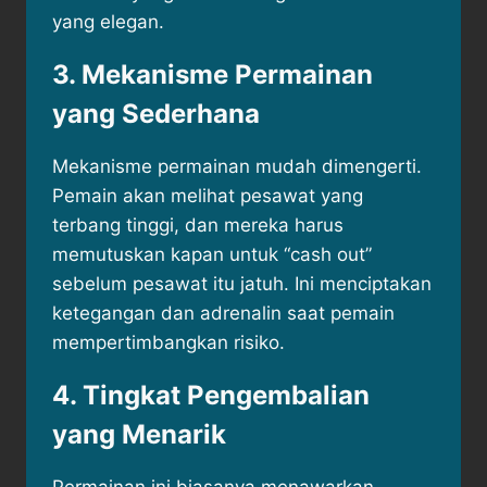
yang elegan.
3. Mekanisme Permainan
yang Sederhana
Mekanisme permainan mudah dimengerti.
Pemain akan melihat pesawat yang
terbang tinggi, dan mereka harus
memutuskan kapan untuk “cash out”
sebelum pesawat itu jatuh. Ini menciptakan
ketegangan dan adrenalin saat pemain
mempertimbangkan risiko.
4. Tingkat Pengembalian
yang Menarik
Permainan ini biasanya menawarkan