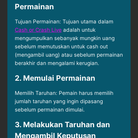
Permainan
Tujuan Permainan: Tujuan utama dalam
Cash or Crash Live
adalah untuk
mengumpulkan sebanyak mungkin uang
sebelum memutuskan untuk cash out
(mengambil uang) atau sebelum permainan
berakhir dan mengalami kerugian.
2. Memulai Permainan
Memilih Taruhan: Pemain harus memilih
jumlah taruhan yang ingin dipasang
sebelum permainan dimulai.
3. Melakukan Taruhan dan
Mengambil Keputusan