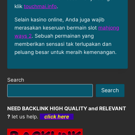
klik
touchmai.info
.
Selain kasino online, Anda juga wajib
merasakan keseruan bermain slot
mahjong
ways 2
. Sebuah permainan yang
memberikan sensasi tak terlupakan dan
peluang besar untuk meraih kemenangan.
Search
Search
NEED BACKLINK HIGH QUALITY and RELEVANT
?
let us help.
click here