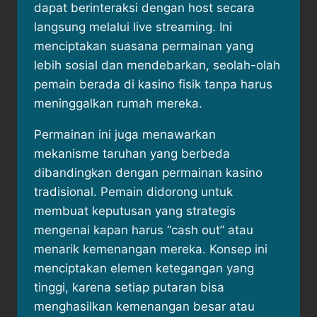
dapat berinteraksi dengan host secara
langsung melalui live streaming. Ini
menciptakan suasana permainan yang
lebih sosial dan mendebarkan, seolah-olah
pemain berada di kasino fisik tanpa harus
meninggalkan rumah mereka.
Permainan ini juga menawarkan
mekanisme taruhan yang berbeda
dibandingkan dengan permainan kasino
tradisional. Pemain didorong untuk
membuat keputusan yang strategis
mengenai kapan harus “cash out” atau
menarik kemenangan mereka. Konsep ini
menciptakan elemen ketegangan yang
tinggi, karena setiap putaran bisa
menghasilkan kemenangan besar atau