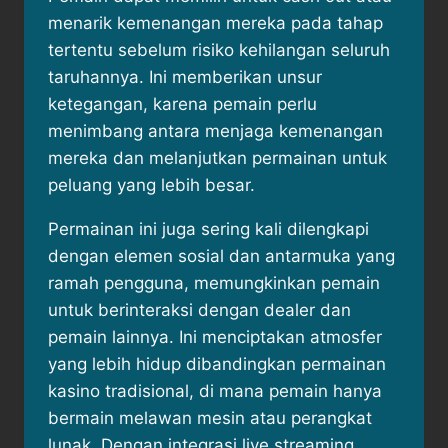
menarik kemenangan mereka pada tahap
tertentu sebelum risiko kehilangan seluruh
taruhannya. Ini memberikan unsur
ketegangan, karena pemain perlu
menimbang antara menjaga kemenangan
mereka dan melanjutkan permainan untuk
peluang yang lebih besar.
Permainan ini juga sering kali dilengkapi
dengan elemen sosial dan antarmuka yang
ramah pengguna, memungkinkan pemain
untuk berinteraksi dengan dealer dan
pemain lainnya. Ini menciptakan atmosfer
yang lebih hidup dibandingkan permainan
kasino tradisional, di mana pemain hanya
bermain melawan mesin atau perangkat
lunak. Dengan integrasi live streaming,