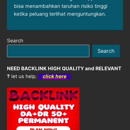
bisa menambahkan taruhan risiko tinggi
ketika peluang terlihat menguntungkan.
Search
Search
NEED BACKLINK HIGH QUALITY and RELEVANT
?
let us help.
click here