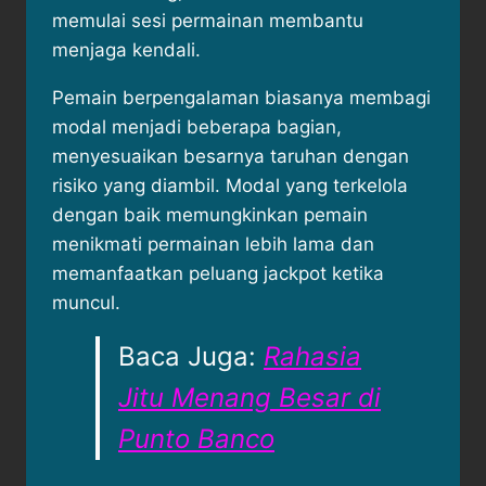
memulai sesi permainan membantu
menjaga kendali.
Pemain berpengalaman biasanya membagi
modal menjadi beberapa bagian,
menyesuaikan besarnya taruhan dengan
risiko yang diambil. Modal yang terkelola
dengan baik memungkinkan pemain
menikmati permainan lebih lama dan
memanfaatkan peluang jackpot ketika
muncul.
Baca Juga:
Rahasia
Jitu Menang Besar di
Punto Banco