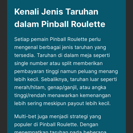
Kenali Jenis Taruhan
dalam Pinball Roulette
Setiap pemain Pinball Roulette perlu
mengenal berbagai jenis taruhan yang
tersedia. Taruhan di dalam meja seperti
single number atau split memberikan
pembayaran tinggi namun peluang menang
lebih kecil. Sebaliknya, taruhan luar seperti
merah/hitam, genap/ganjil, atau angka
tinggi/rendah menawarkan kemenangan
lebih sering meskipun payout lebih kecil.
Multi-bet juga menjadi strategi yang
populer di Pinball Roulette. Dengan
menempatkan taruhan pada beberapa