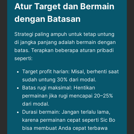
Atur Target dan Bermain
dengan Batasan
Strategi paling ampuh untuk tetap untung
di jangka panjang adalah bermain dengan
batas. Terapkan beberapa aturan pribadi
seperti:
Target profit harian: Misal, berhenti saat
sudah untung 30% dari modal.
Batas rugi maksimal: Hentikan
permainan jika rugi mencapai 20–25%
dari modal.
Durasi bermain: Jangan terlalu lama,
karena permainan cepat seperti Sic Bo
bisa membuat Anda cepat terbawa