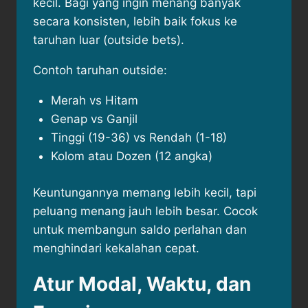
kecil. Bagi yang ingin menang banyak
secara konsisten, lebih baik fokus ke
taruhan luar (outside bets).
Contoh taruhan outside:
Merah vs Hitam
Genap vs Ganjil
Tinggi (19-36) vs Rendah (1-18)
Kolom atau Dozen (12 angka)
Keuntungannya memang lebih kecil, tapi
peluang menang jauh lebih besar. Cocok
untuk membangun saldo perlahan dan
menghindari kekalahan cepat.
Atur Modal, Waktu, dan