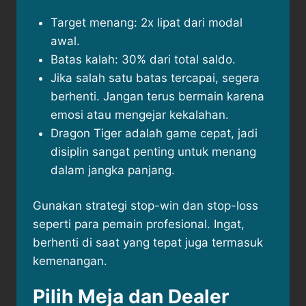
Target menang: 2x lipat dari modal
awal.
Batas kalah: 30% dari total saldo.
Jika salah satu batas tercapai, segera
berhenti. Jangan terus bermain karena
emosi atau mengejar kekalahan.
Dragon Tiger adalah game cepat, jadi
disiplin sangat penting untuk menang
dalam jangka panjang.
Gunakan strategi stop-win dan stop-loss
seperti para pemain profesional. Ingat,
berhenti di saat yang tepat juga termasuk
kemenangan.
Pilih Meja dan Dealer