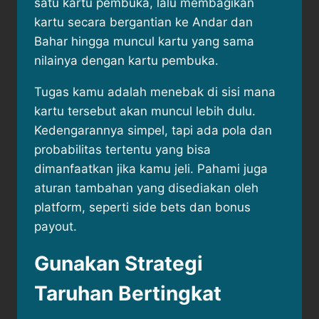
satu kartu pembuka, lalu membagikan
kartu secara bergantian ke Andar dan
Bahar hingga muncul kartu yang sama
nilainya dengan kartu pembuka.
Tugas kamu adalah menebak di sisi mana
kartu tersebut akan muncul lebih dulu.
Kedengarannya simpel, tapi ada pola dan
probabilitas tertentu yang bisa
dimanfaatkan jika kamu jeli. Pahami juga
aturan tambahan yang disediakan oleh
platform, seperti side bets dan bonus
payout.
Gunakan Strategi
Taruhan Bertingkat