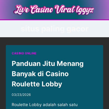
Skip
to
content
situs paling gacor
CASINO ONLINE
Panduan Jitu Menang
Banyak di Casino
Roulette Lobby
03/23/2026
Roulette Lobby adalah salah satu