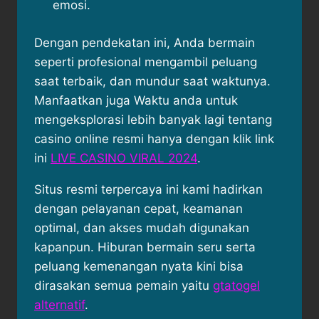
emosi.
Dengan pendekatan ini, Anda bermain
seperti profesional mengambil peluang
saat terbaik, dan mundur saat waktunya.
Manfaatkan juga Waktu anda untuk
mengeksplorasi lebih banyak lagi tentang
casino online resmi hanya dengan klik link
ini
LIVE CASINO VIRAL 2024
.
Situs resmi terpercaya ini kami hadirkan
dengan pelayanan cepat, keamanan
optimal, dan akses mudah digunakan
kapanpun. Hiburan bermain seru serta
peluang kemenangan nyata kini bisa
dirasakan semua pemain yaitu
gtatogel
alternatif
.