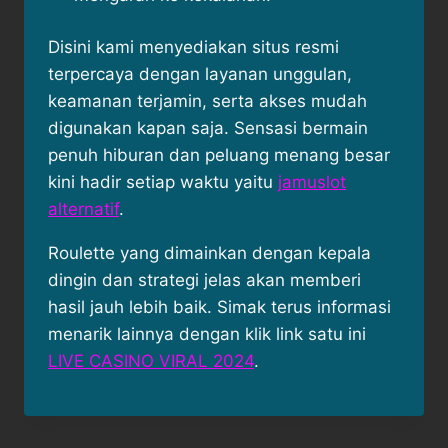
Disini kami menyediakan situs resmi
terpercaya dengan layanan unggulan,
keamanan terjamin, serta akses mudah
digunakan kapan saja. Sensasi bermain
penuh hiburan dan peluang menang besar
kini hadir setiap waktu yaitu
jamuslot
alternatif
.
Roulette yang dimainkan dengan kepala
dingin dan strategi jelas akan memberi
hasil jauh lebih baik. Simak terus informasi
menarik lainnya dengan klik link satu ini
LIVE CASINO VIRAL 2024
.