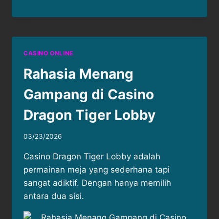
CASINO ONLINE
Rahasia Menang
Gampang di Casino
Dragon Tiger Lobby
03/23/2026
Casino Dragon Tiger Lobby adalah
permainan meja yang sederhana tapi
sangat adiktif. Dengan hanya memilih
antara dua sisi.