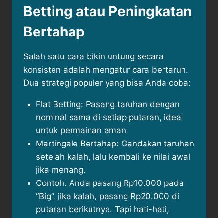
Betting atau Peningkatan
Bertahap
Salah satu cara bikin untung secara
konsisten adalah mengatur cara bertaruh.
Dua strategi populer yang bisa Anda coba:
Flat Betting: Pasang taruhan dengan
nominal sama di setiap putaran, ideal
untuk permainan aman.
Martingale Bertahap: Gandakan taruhan
setelah kalah, lalu kembali ke nilai awal
jika menang.
Contoh: Anda pasang Rp10.000 pada
“Big”, jika kalah, pasang Rp20.000 di
putaran berikutnya. Tapi hati-hati,