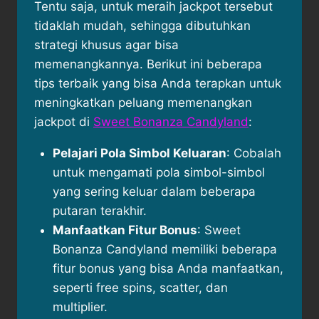
Tentu saja, untuk meraih jackpot tersebut
tidaklah mudah, sehingga dibutuhkan
strategi khusus agar bisa
memenangkannya. Berikut ini beberapa
tips terbaik yang bisa Anda terapkan untuk
meningkatkan peluang memenangkan
jackpot di
Sweet Bonanza Candyland
:
Pelajari Pola Simbol Keluaran
: Cobalah
untuk mengamati pola simbol-simbol
yang sering keluar dalam beberapa
putaran terakhir.
Manfaatkan Fitur Bonus
: Sweet
Bonanza Candyland memiliki beberapa
fitur bonus yang bisa Anda manfaatkan,
seperti free spins, scatter, dan
multiplier.