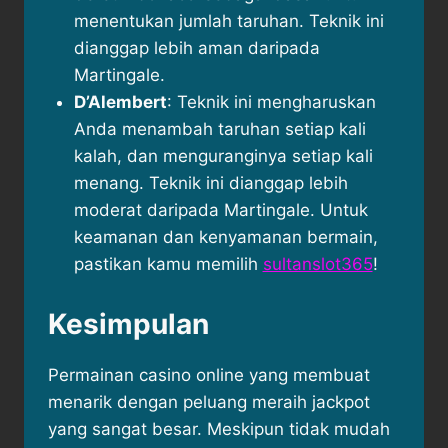
menentukan jumlah taruhan. Teknik ini
dianggap lebih aman daripada
Martingale.
D’Alembert
: Teknik ini mengharuskan
Anda menambah taruhan setiap kali
kalah, dan menguranginya setiap kali
menang. Teknik ini dianggap lebih
moderat daripada Martingale. Untuk
keamanan dan kenyamanan bermain,
pastikan kamu memilih
sultanslot365
!
Kesimpulan
Permainan casino online yang membuat
menarik dengan peluang meraih jackpot
yang sangat besar. Meskipun tidak mudah