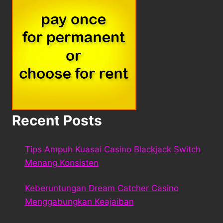
Recent Posts
Tips Ampuh Kuasai Casino Blackjack Switch
Menang Konsisten
Keberuntungan Dream Catcher Casino
Menggabungkan Keajaiban