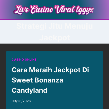
Skip
to
content
Strategi Jitu Menuju
Jackpot
CASINO ONLINE
Cara Meraih Jackpot Di
Sweet Bonanza
Candyland
03/23/2026