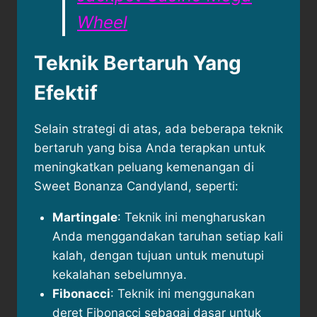
Wheel
Teknik Bertaruh Yang
Efektif
Selain strategi di atas, ada beberapa teknik
bertaruh yang bisa Anda terapkan untuk
meningkatkan peluang kemenangan di
Sweet Bonanza Candyland, seperti:
Martingale
: Teknik ini mengharuskan
Anda menggandakan taruhan setiap kali
kalah, dengan tujuan untuk menutupi
kekalahan sebelumnya.
Fibonacci
: Teknik ini menggunakan
deret Fibonacci sebagai dasar untuk