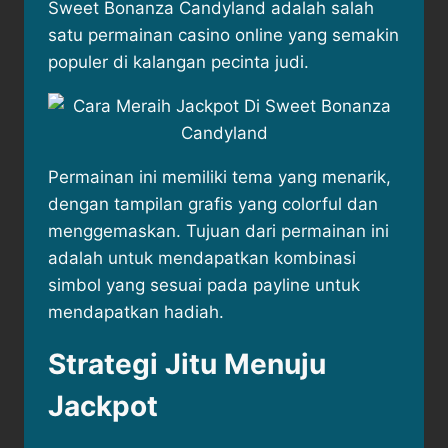
Sweet Bonanza Candyland adalah salah
satu permainan casino online yang semakin
populer di kalangan pecinta judi.
Permainan ini memiliki tema yang menarik,
dengan tampilan grafis yang colorful dan
menggemaskan. Tujuan dari permainan ini
adalah untuk mendapatkan kombinasi
simbol yang sesuai pada payline untuk
mendapatkan hadiah.
Strategi Jitu Menuju
Jackpot