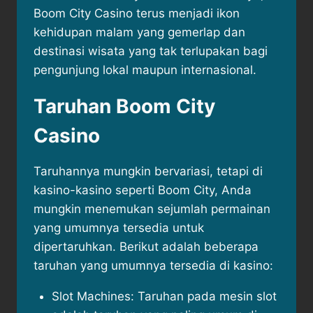
Boom City Casino terus menjadi ikon
kehidupan malam yang gemerlap dan
destinasi wisata yang tak terlupakan bagi
pengunjung lokal maupun internasional.
Taruhan Boom City
Casino
Taruhannya mungkin bervariasi, tetapi di
kasino-kasino seperti Boom City, Anda
mungkin menemukan sejumlah permainan
yang umumnya tersedia untuk
dipertaruhkan. Berikut adalah beberapa
taruhan yang umumnya tersedia di kasino:
Slot Machines: Taruhan pada mesin slot