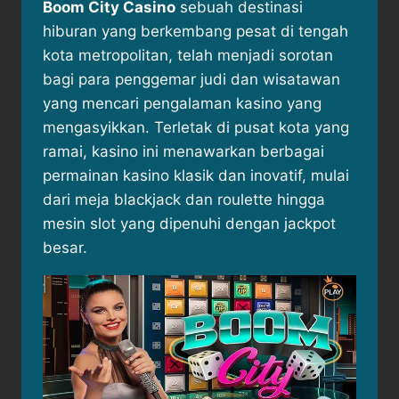
Boom City Casino
sebuah destinasi
hiburan yang berkembang pesat di tengah
kota metropolitan, telah menjadi sorotan
bagi para penggemar judi dan wisatawan
yang mencari pengalaman kasino yang
mengasyikkan. Terletak di pusat kota yang
ramai, kasino ini menawarkan berbagai
permainan kasino klasik dan inovatif, mulai
dari meja blackjack dan roulette hingga
mesin slot yang dipenuhi dengan jackpot
besar.