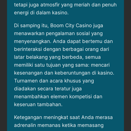
tetapi juga atmosfir yang meriah dan penuh
energi di dalam kasino.
Di samping itu, Boom City Casino juga
menawarkan pengalaman sosial yang
menyenangkan. Anda dapat bertemu dan
berinteraksi dengan berbagai orang dari
latar belakang yang berbeda, semua
memiliki satu tujuan yang sama: mencari
kesenangan dan keberuntungan di kasino.
Turnamen dan acara khusus yang
diadakan secara teratur juga
menambahkan elemen kompetisi dan
keseruan tambahan.
Ketegangan meningkat saat Anda merasa
adrenalin memanas ketika memasang