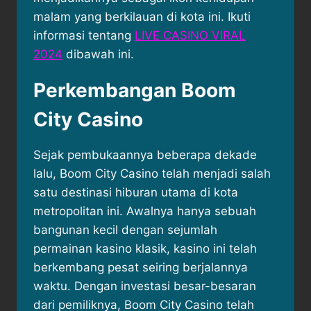
malam yang berkilauan di kota ini. Ikuti
informasi tentang
LIVE CASINO VIRAL
2024
dibawah ini.
Perkembangan Boom
City Casino
Sejak pembukaannya beberapa dekade
lalu, Boom City Casino telah menjadi salah
satu destinasi hiburan utama di kota
metropolitan ini. Awalnya hanya sebuah
bangunan kecil dengan sejumlah
permainan kasino klasik, kasino ini telah
berkembang pesat seiring berjalannya
waktu. Dengan investasi besar-besaran
dari pemiliknya, Boom City Casino telah