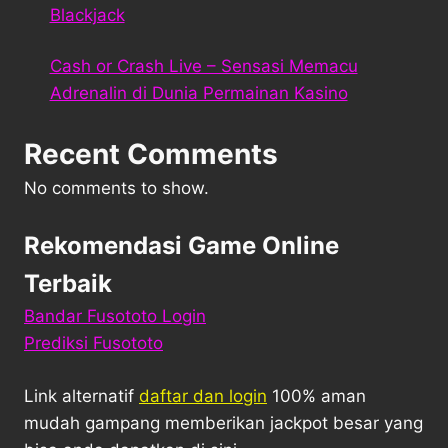
Blackjack
Cash or Crash Live – Sensasi Memacu
Adrenalin di Dunia Permainan Kasino
Recent Comments
No comments to show.
Rekomendasi Game Online
Terbaik
Bandar Fusototo Login
Prediksi Fusototo
Link alternatif
daftar dan login
100% aman
mudah gampang memberikan jackpot besar yang