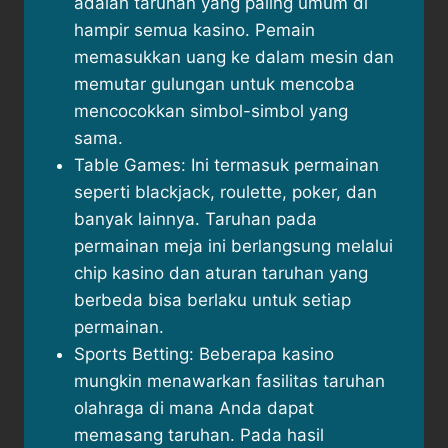
adalah taruhan yang paling umum di
hampir semua kasino. Pemain
memasukkan uang ke dalam mesin dan
memutar gulungan untuk mencoba
mencocokkan simbol-simbol yang
sama.
Table Games: Ini termasuk permainan
seperti blackjack, roulette, poker, dan
banyak lainnya. Taruhan pada
permainan meja ini berlangsung melalui
chip kasino dan aturan taruhan yang
berbeda bisa berlaku untuk setiap
permainan.
Sports Betting: Beberapa kasino
mungkin menawarkan fasilitas taruhan
olahraga di mana Anda dapat
memasang taruhan. Pada hasil