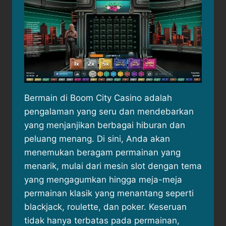
Bermain di Boom City Casino adalah
pengalaman yang seru dan mendebarkan
yang menjanjikan berbagai hiburan dan
peluang menang. Di sini, Anda akan
menemukan beragam permainan yang
menarik, mulai dari mesin slot dengan tema
yang mengagumkan hingga meja-meja
permainan klasik yang menantang seperti
blackjack, roulette, dan poker. Keseruan
tidak hanya terbatas pada permainan,