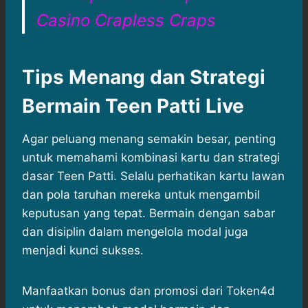
Casino Crapless Craps
Tips Menang dan Strategi
Bermain Teen Patti Live
Agar peluang menang semakin besar, penting
untuk memahami kombinasi kartu dan strategi
dasar Teen Patti. Selalu perhatikan kartu lawan
dan pola taruhan mereka untuk mengambil
keputusan yang tepat. Bermain dengan sabar
dan disiplin dalam mengelola modal juga
menjadi kunci sukses.
Manfaatkan bonus dan promosi dari Token4d