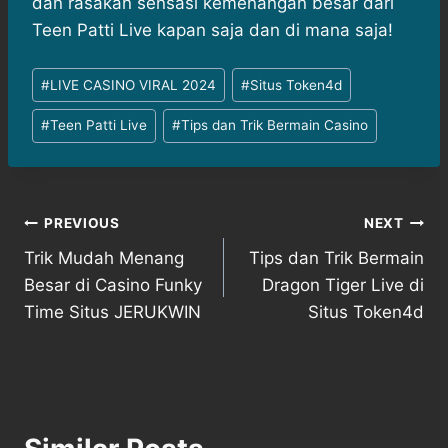
dan rasakan sensasi kemenangan besar dari
Teen Patti Live kapan saja dan di mana saja!
Post
#
LIVE CASINO VIRAL 2024
#
Situs Token4d
Tags:
#
Teen Patti Live
#
Tips dan Trik Bermain Casino
Post
PREVIOUS
NEXT
Trik Mudah Menang
Tips dan Trik Bermain
navigation
Besar di Casino Funky
Dragon Tiger Live di
Time Situs JERUKWIN
Situs Token4d