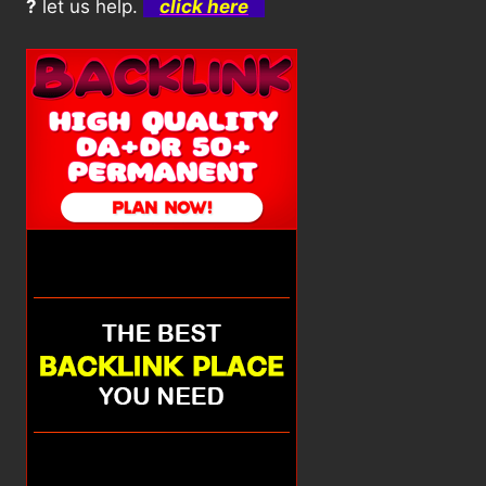
?
let us help.
click here