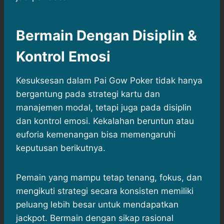
Bermain Dengan Disiplin &
Kontrol Emosi
Kesuksesan dalam Pai Gow Poker tidak hanya
bergantung pada strategi kartu dan
manajemen modal, tetapi juga pada disiplin
dan kontrol emosi. Kekalahan beruntun atau
euforia kemenangan bisa memengaruhi
keputusan berikutnya.
Pemain yang mampu tetap tenang, fokus, dan
mengikuti strategi secara konsisten memiliki
peluang lebih besar untuk mendapatkan
jackpot. Bermain dengan sikap rasional