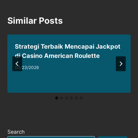
Similar Posts
Strategi Terbaik Mencapai Jackpot
di Casino American Roulette
03/23/2026
Search