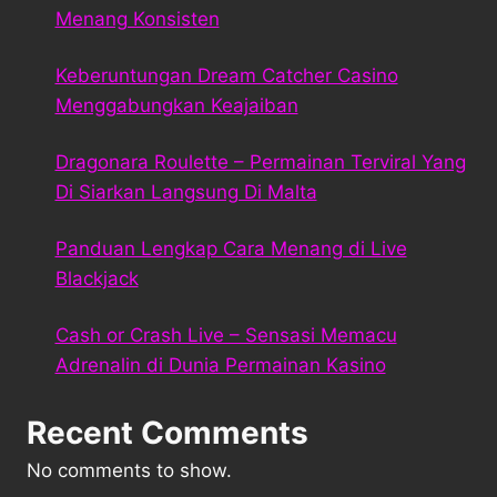
Menang Konsisten
Keberuntungan Dream Catcher Casino
Menggabungkan Keajaiban
Dragonara Roulette – Permainan Terviral Yang
Di Siarkan Langsung Di Malta
Panduan Lengkap Cara Menang di Live
Blackjack
Cash or Crash Live – Sensasi Memacu
Adrenalin di Dunia Permainan Kasino
Recent Comments
No comments to show.