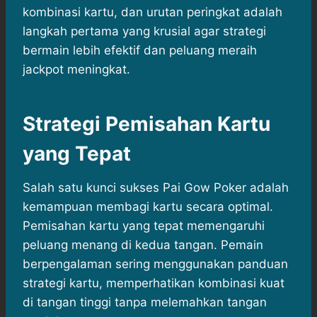
kombinasi kartu, dan urutan peringkat adalah
langkah pertama yang krusial agar strategi
bermain lebih efektif dan peluang meraih
jackpot meningkat.
Strategi Pemisahan Kartu
yang Tepat
Salah satu kunci sukses Pai Gow Poker adalah
kemampuan membagi kartu secara optimal.
Pemisahan kartu yang tepat memengaruhi
peluang menang di kedua tangan. Pemain
berpengalaman sering menggunakan panduan
strategi kartu, memperhatikan kombinasi kuat
di tangan tinggi tanpa melemahkan tangan