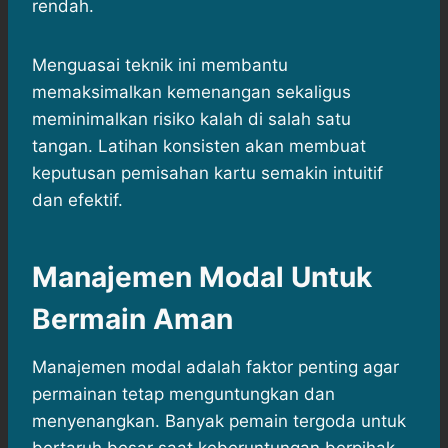
rendah.
Menguasai teknik ini membantu
memaksimalkan kemenangan sekaligus
meminimalkan risiko kalah di salah satu
tangan. Latihan konsisten akan membuat
keputusan pemisahan kartu semakin intuitif
dan efektif.
Manajemen Modal Untuk
Bermain Aman
Manajemen modal adalah faktor penting agar
permainan tetap menguntungkan dan
menyenangkan. Banyak pemain tergoda untuk