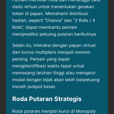
dadu virtual untuk menentukan gerakan
token di papan. Memahami distribusi
hadiah, seperti “Chance” dan “2 Rolls / 4
Rolls”, dapat membantu pemain
memprediksi peluang putaran berikutnya.
Selain itu, interaksi dengan papan virtual
dan bonus multipliers menjadi momen
penting. Pemain yang dapat
mengidentifikasi waktu tepat untuk
memasang taruhan tinggi atau mengatur
modal dengan bijak akan lebih berpeluang
meraih jackpot besar.
Roda Putaran Strategis
Roda putaran menjadi kunci di Monopoly