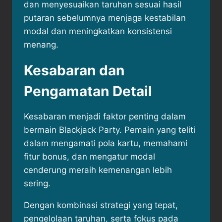
dan menyesuaikan taruhan sesuai hasil
putaran sebelumnya menjaga kestabilan
modal dan meningkatkan konsistensi
menang.
Kesabaran dan
Pengamatan Detail
Kesabaran menjadi faktor penting dalam
bermain Blackjack Party. Pemain yang teliti
dalam mengamati pola kartu, memahami
fitur bonus, dan mengatur modal
cenderung meraih kemenangan lebih
sering.
Dengan kombinasi strategi yang tepat,
pengelolaan taruhan, serta fokus pada