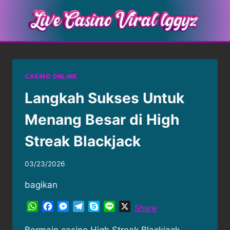
Skip
to
content
CASINO ONLINE
Langkah Sukses Untuk
Menang Besar di High
Streak Blackjack
03/23/2026
bagikan
WhatsApp
Facebook
Messenger
Telegram
Skype
Line
X
Share