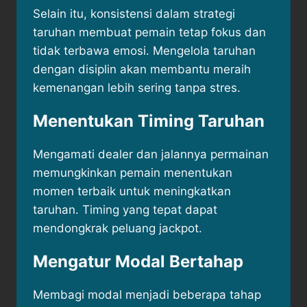
Selain itu, konsistensi dalam strategi
taruhan membuat pemain tetap fokus dan
tidak terbawa emosi. Mengelola taruhan
dengan disiplin akan membantu meraih
kemenangan lebih sering tanpa stres.
Menentukan Timing Taruhan
Mengamati dealer dan jalannya permainan
memungkinkan pemain menentukan
momen terbaik untuk meningkatkan
taruhan. Timing yang tepat dapat
mendongkrak peluang jackpot.
Mengatur Modal Bertahap
Membagi modal menjadi beberapa tahap