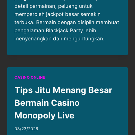
detail permainan, peluang untuk
memperoleh jackpot besar semakin
terbuka. Bermain dengan disiplin membuat
pengalaman Blackjack Party lebih
menyenangkan dan menguntungkan.
CASINO ONLINE
Tips Jitu Menang Besar
Bermain Casino
Monopoly Live
03/23/2026