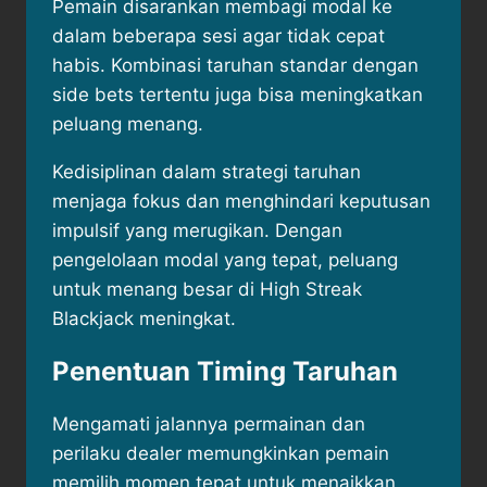
Pemain disarankan membagi modal ke
dalam beberapa sesi agar tidak cepat
habis. Kombinasi taruhan standar dengan
side bets tertentu juga bisa meningkatkan
peluang menang.
Kedisiplinan dalam strategi taruhan
menjaga fokus dan menghindari keputusan
impulsif yang merugikan. Dengan
pengelolaan modal yang tepat, peluang
untuk menang besar di High Streak
Blackjack meningkat.
Penentuan Timing Taruhan
Mengamati jalannya permainan dan
perilaku dealer memungkinkan pemain
memilih momen tepat untuk menaikkan