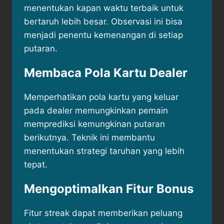
menentukan kapan waktu terbaik untuk
bertaruh lebih besar. Observasi ini bisa
menjadi penentu kemenangan di setiap
putaran.
Membaca Pola Kartu Dealer
Memperhatikan pola kartu yang keluar
pada dealer memungkinkan pemain
memprediksi kemungkinan putaran
berikutnya. Teknik ini membantu
menentukan strategi taruhan yang lebih
tepat.
Mengoptimalkan Fitur Bonus
Fitur streak dapat memberikan peluang