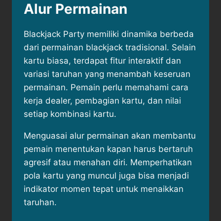
Alur Permainan
Blackjack Party memiliki dinamika berbeda
dari permainan blackjack tradisional. Selain
kartu biasa, terdapat fitur interaktif dan
variasi taruhan yang menambah keseruan
permainan. Pemain perlu memahami cara
kerja dealer, pembagian kartu, dan nilai
setiap kombinasi kartu.
Menguasai alur permainan akan membantu
pemain menentukan kapan harus bertaruh
agresif atau menahan diri. Memperhatikan
pola kartu yang muncul juga bisa menjadi
indikator momen tepat untuk menaikkan
taruhan.