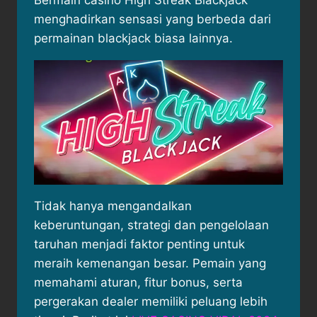
Bermain casino High Streak Blackjack
menghadirkan sensasi yang berbeda dari
permainan blackjack biasa lainnya.
Tidak hanya mengandalkan
keberuntungan, strategi dan pengelolaan
taruhan menjadi faktor penting untuk
meraih kemenangan besar. Pemain yang
memahami aturan, fitur bonus, serta
pergerakan dealer memiliki peluang lebih