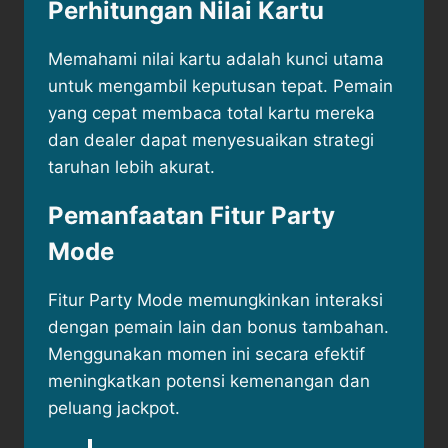
Perhitungan Nilai Kartu
Memahami nilai kartu adalah kunci utama
untuk mengambil keputusan tepat. Pemain
yang cepat membaca total kartu mereka
dan dealer dapat menyesuaikan strategi
taruhan lebih akurat.
Pemanfaatan Fitur Party
Mode
Fitur Party Mode memungkinkan interaksi
dengan pemain lain dan bonus tambahan.
Menggunakan momen ini secara efektif
meningkatkan potensi kemenangan dan
peluang jackpot.