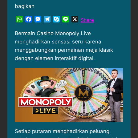
bagikan
WhatsApp
Facebook
Messenger
Telegram
Skype
Line
X
Share
Bermain Casino Monopoly Live
menghadirkan sensasi seru karena
menggabungkan permainan meja klasik
dengan elemen interaktif digital.
Setiap putaran menghadirkan peluang