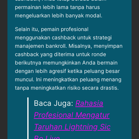
permainan lebih lama tanpa harus
mengeluarkan lebih banyak modal.
Selain itu, pemain profesional
menggunakan cashback untuk strategi
manajemen bankroll. Misalnya, menyimpan
cashback yang diterima untuk ronde
berikutnya memungkinkan Anda bermain
dengan lebih agresif ketika peluang besar
muncul. Ini meningkatkan peluang menang
tanpa meningkatkan risiko secara drastis.
Baca Juga:
Rahasia
Profesional Mengatur
Taruhan Lightning Sic
Bo Live