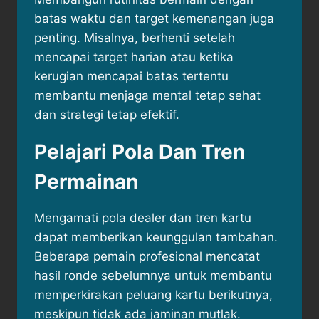
batas waktu dan target kemenangan juga
penting. Misalnya, berhenti setelah
mencapai target harian atau ketika
kerugian mencapai batas tertentu
membantu menjaga mental tetap sehat
dan strategi tetap efektif.
Pelajari Pola Dan Tren
Permainan
Mengamati pola dealer dan tren kartu
dapat memberikan keunggulan tambahan.
Beberapa pemain profesional mencatat
hasil ronde sebelumnya untuk membantu
memperkirakan peluang kartu berikutnya,
meskipun tidak ada jaminan mutlak.