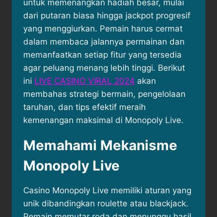
untuk memenangkan hadiah besar, mulai
dari putaran biasa hingga jackpot progresif
yang menggiurkan. Pemain harus cermat
dalam membaca jalannya permainan dan
memanfaatkan setiap fitur yang tersedia
agar peluang menang lebih tinggi. Berikut
ini
LIVE CASINO VIRAL 2024
akan
membahas strategi bermain, pengelolaan
taruhan, dan tips efektif meraih
kemenangan maksimal di Monopoly Live.
Memahami Mekanisme
Monopoly Live
Casino Monopoly Live memiliki aturan yang
unik dibandingkan roulette atau blackjack.
Pemain memutar roda dan menunggu hasil