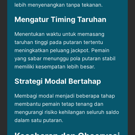
lebih menyenangkan tanpa tekanan.
Mengatur Timing Taruhan
Menentukan waktu untuk memasang
taruhan tinggi pada putaran tertentu
meningkatkan peluang jackpot. Pemain
yang sabar menunggu pola putaran stabil
memiliki kesempatan lebih besar.
Strategi Modal Bertahap
Membagi modal menjadi beberapa tahap
membantu pemain tetap tenang dan
mengurangi risiko kehilangan seluruh saldo
dalam satu putaran.