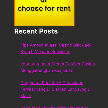
Recent Posts
Tips Ampuh Kuasai Casino Blackjack
Switch Menang Konsisten
Keberuntungan Dream Catcher Casino
Menggabungkan Keajaiban
Dragonara Roulette – Permainan
Terviral Yang Di Siarkan Langsung Di
Malta
Panduan Lengkap Cara Menang di