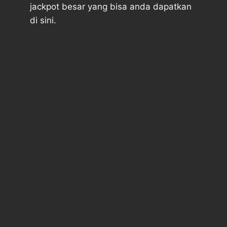
jackpot besar yang bisa anda dapatkan
di sini.