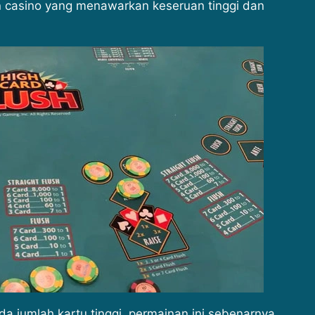
n casino yang menawarkan keseruan tinggi dan
da jumlah kartu tinggi, permainan ini sebenarnya