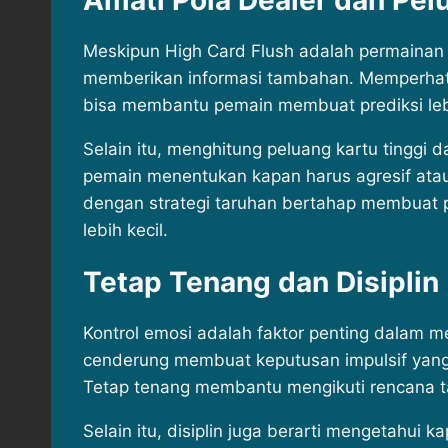
Amati Pola Dealer dan Pel
Meskipun High Card Flush adalah permainan
memberikan informasi tambahan. Memperhatik
bisa membantu pemain membuat prediksi lebi
Selain itu, menghitung peluang kartu tinggi 
pemain menentukan kapan harus agresif at
dengan strategi taruhan bertahap membuat p
lebih kecil.
Tetap Tenang dan Disiplin
Kontrol emosi adalah faktor penting dalam m
cenderung membuat keputusan impulsif yang
Tetap tenang membantu mengikuti rencana ta
Selain itu, disiplin juga berarti mengetahu