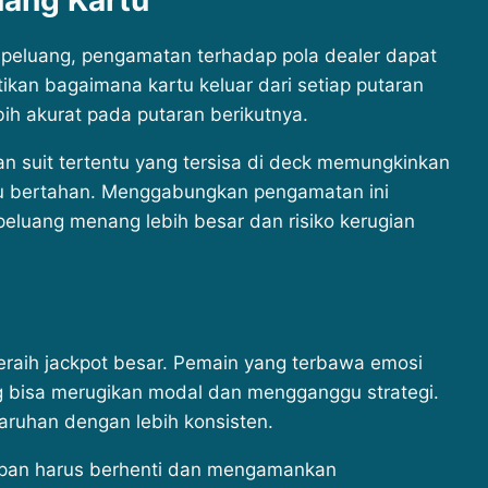
uang Kartu
 peluang, pengamatan terhadap pola dealer dapat
an bagaimana kartu keluar dari setiap putaran
h akurat pada putaran berikutnya.
dan suit tertentu yang tersisa di deck memungkinkan
au bertahan. Menggabungkan pengamatan ini
eluang menang lebih besar dan risiko kerugian
eraih jackpot besar. Pemain yang terbawa emosi
 bisa merugikan modal dan mengganggu strategi.
ruhan dengan lebih konsisten.
i kapan harus berhenti dan mengamankan