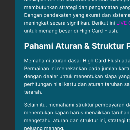
membutuhkan strategi dan pengamatan yang 
Dengan pendekatan yang akurat dan sistema
meningkat secara signifikan. Berikut ini
LIVE
untuk menang besar di High Card Flush.
Pahami Aturan & Struktur
Memahami aturan dasar High Card Flush adal
Permainan ini menekankan pada jumlah kart
dengan dealer untuk menentukan siapa yang 
perhitungan nilai kartu dan aturan taruhan s
terarah.
Selain itu, memahami struktur pembayaran 
menentukan kapan harus menaikkan taruhan a
mengetahui aturan dan struktur ini, strateg
peluang menang.