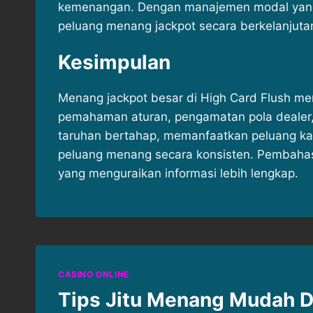
kemenangan. Dengan manajemen modal yang 
peluang menang jackpot secara berkelanjuta
Kesimpulan
Menang jackpot besar di High Card Flush me
pemahaman aturan, pengamatan pola dealer,
taruhan bertahap, memanfaatkan peluang kar
peluang menang secara konsisten. Pembahasa
yang menguraikan informasi lebih lengkap.
CASINO ONLINE
Tips Jitu Menang Mudah D