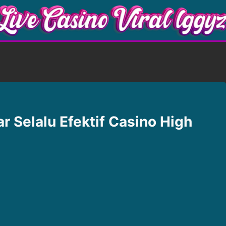
 Selalu Efektif Casino High