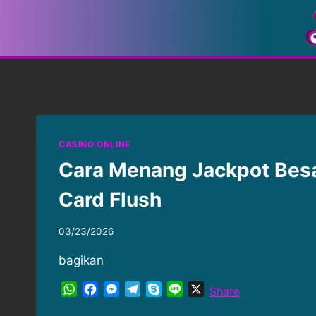
Skip
to
content
CASINO ONLINE
Cara Menang Jackpot Besar
Card Flush
03/23/2026
bagikan
WhatsApp
Facebook
Messenger
Telegram
Skype
Line
X
Share