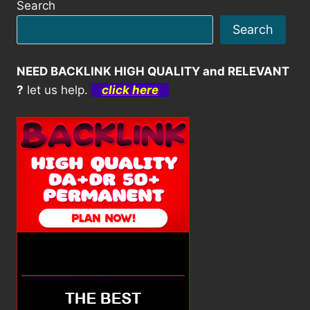
Search
Search
NEED BACKLINK HIGH QUALITY and RELEVANT
?
let us help.
click here