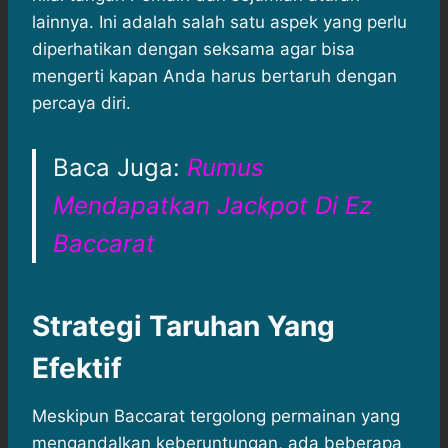
lainnya. Ini adalah salah satu aspek yang perlu
diperhatikan dengan seksama agar bisa
mengerti kapan Anda harus bertaruh dengan
percaya diri.
Baca Juga:
Rumus
Mendapatkan Jackpot Di Ez
Baccarat
Strategi Taruhan Yang
Efektif
Meskipun Baccarat tergolong permainan yang
mengandalkan keberuntungan, ada beberapa