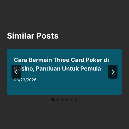
Similar Posts
Cara Bermain Three Card Poker di
Kasino, Panduan Untuk Pemula
03/23/2026