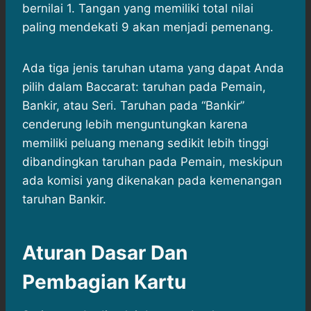
bernilai 1. Tangan yang memiliki total nilai
paling mendekati 9 akan menjadi pemenang.
Ada tiga jenis taruhan utama yang dapat Anda
pilih dalam Baccarat: taruhan pada Pemain,
Bankir, atau Seri. Taruhan pada “Bankir”
cenderung lebih menguntungkan karena
memiliki peluang menang sedikit lebih tinggi
dibandingkan taruhan pada Pemain, meskipun
ada komisi yang dikenakan pada kemenangan
taruhan Bankir.
Aturan Dasar Dan
Pembagian Kartu