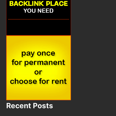
Recent Posts