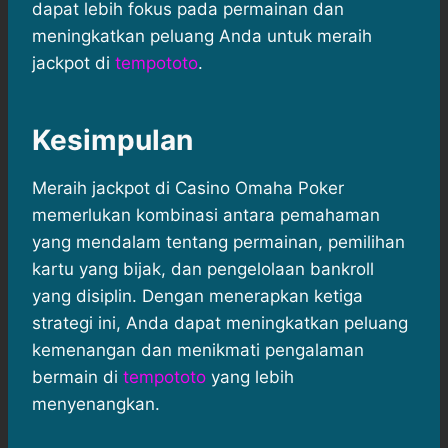
dapat lebih fokus pada permainan dan
meningkatkan peluang Anda untuk meraih
jackpot di
tempototo
.
Kesimpulan
Meraih jackpot di Casino Omaha Poker
memerlukan kombinasi antara pemahaman
yang mendalam tentang permainan, pemilihan
kartu yang bijak, dan pengelolaan bankroll
yang disiplin. Dengan menerapkan ketiga
strategi ini, Anda dapat meningkatkan peluang
kemenangan dan menikmati pengalaman
bermain di
tempototo
yang lebih
menyenangkan.