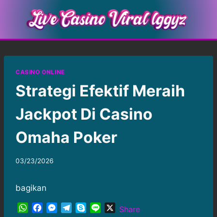
Skip
to
content
CASINO ONLINE
Strategi Efektif Meraih
Jackpot Di Casino
Omaha Poker
03/23/2026
bagikan
W
F
M
T
S
L
X
Share