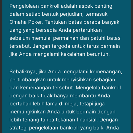
Pengelolaan bankroll adalah aspek penting
dalam setiap bentuk perjudian, termasuk
Omaha Poker. Tentukan batas berapa banyak
uang yang bersedia Anda pertaruhkan
sebelum memulai permainan dan patuhi batas
tersebut. Jangan tergoda untuk terus bermain
jika Anda mengalami kekalahan beruntun.
Sebaliknya, jika Anda mengalami kemenangan,
pertimbangkan untuk menyisihkan sebagian
dari kemenangan tersebut. Mengelola bankroll
dengan baik tidak hanya membantu Anda
bertahan lebih lama di meja, tetapi juga
memungkinkan Anda untuk bermain dengan
lebih tenang tanpa tekanan finansial. Dengan
strategi pengelolaan bankroll yang baik, Anda