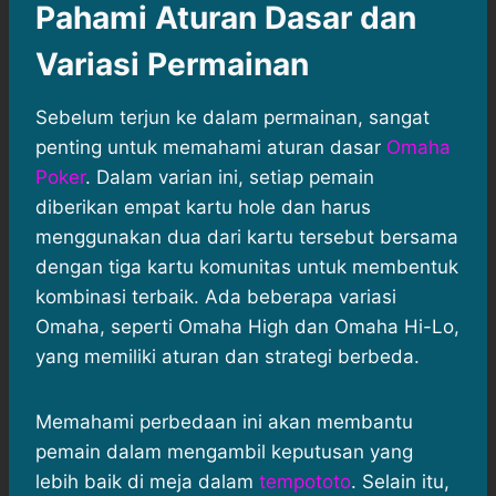
Pahami Aturan Dasar dan
Variasi Permainan
Sebelum terjun ke dalam permainan, sangat
penting untuk memahami aturan dasar
Omaha
Poker
. Dalam varian ini, setiap pemain
diberikan empat kartu hole dan harus
menggunakan dua dari kartu tersebut bersama
dengan tiga kartu komunitas untuk membentuk
kombinasi terbaik. Ada beberapa variasi
Omaha, seperti Omaha High dan Omaha Hi-Lo,
yang memiliki aturan dan strategi berbeda.
Memahami perbedaan ini akan membantu
pemain dalam mengambil keputusan yang
lebih baik di meja dalam
tempototo
. Selain itu,