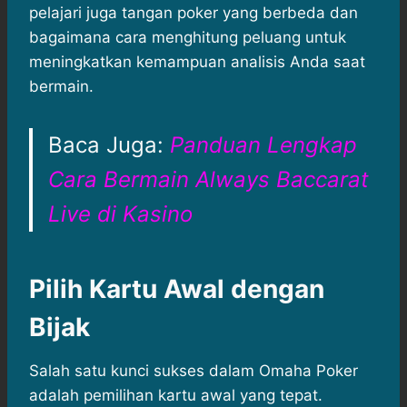
pelajari juga tangan poker yang berbeda dan
bagaimana cara menghitung peluang untuk
meningkatkan kemampuan analisis Anda saat
bermain.
Baca Juga:
Panduan Lengkap
Cara Bermain Always Baccarat
Live di Kasino
Pilih Kartu Awal dengan
Bijak
Salah satu kunci sukses dalam Omaha Poker
adalah pemilihan kartu awal yang tepat.