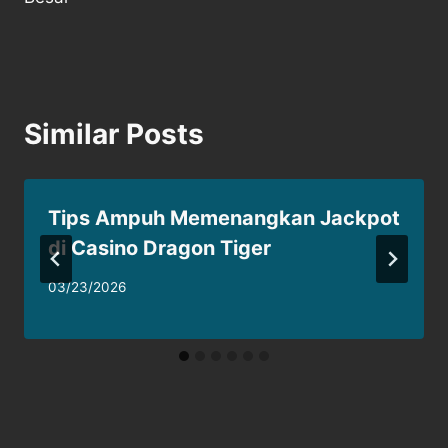
Similar Posts
Tips Ampuh Memenangkan Jackpot
di Casino Dragon Tiger
03/23/2026