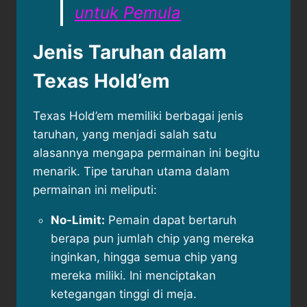
untuk Pemula
Jenis Taruhan dalam
Texas Hold’em
Texas Hold’em memiliki berbagai jenis
taruhan, yang menjadi salah satu
alasannya mengapa permainan ini begitu
menarik. Tipe taruhan utama dalam
permainan ini meliputi:
No-Limit:
Pemain dapat bertaruh
berapa pun jumlah chip yang mereka
inginkan, hingga semua chip yang
mereka miliki. Ini menciptakan
ketegangan tinggi di meja.