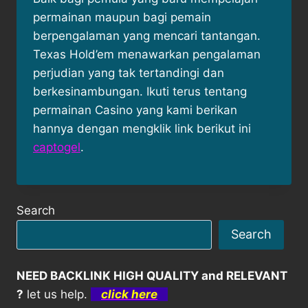
permainan maupun bagi pemain
berpengalaman yang mencari tantangan.
Texas Hold’em menawarkan pengalaman
perjudian yang tak tertandingi dan
berkesinambungan. Ikuti terus tentang
permainan Casino yang kami berikan
hannya dengan mengklik link berikut ini
captogel
.
Search
Search
NEED BACKLINK HIGH QUALITY and RELEVANT
?
let us help.
click here