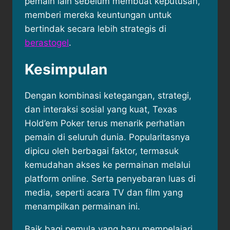
pemain lain sebelum membuat keputusan,
memberi mereka keuntungan untuk
bertindak secara lebih strategis di
berastogel
.
Kesimpulan
​Dengan kombinasi ketegangan, strategi,
dan interaksi sosial yang kuat, Texas
Hold’em Poker terus menarik perhatian
pemain di seluruh dunia. Popularitasnya
dipicu oleh berbagai faktor, termasuk
kemudahan akses ke permainan melalui
platform online. Serta penyebaran luas di
media, seperti acara TV dan film yang
menampilkan permainan ini.
Baik bagi pemula yang baru mempelajari