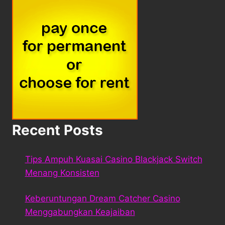
Recent Posts
Tips Ampuh Kuasai Casino Blackjack Switch
Menang Konsisten
Keberuntungan Dream Catcher Casino
Menggabungkan Keajaiban