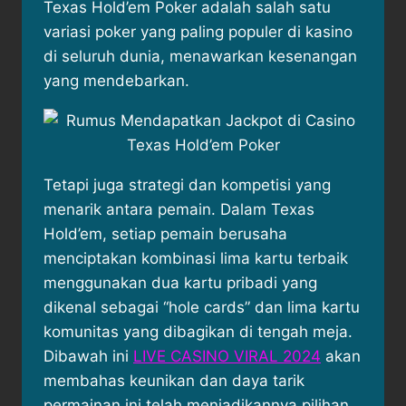
Texas Hold’em Poker adalah salah satu
variasi poker yang paling populer di kasino
di seluruh dunia, menawarkan kesenangan
yang mendebarkan.
Tetapi juga strategi dan kompetisi yang
menarik antara pemain. Dalam Texas
Hold’em, setiap pemain berusaha
menciptakan kombinasi lima kartu terbaik
menggunakan dua kartu pribadi yang
dikenal sebagai “hole cards” dan lima kartu
komunitas yang dibagikan di tengah meja.
Dibawah ini
LIVE CASINO VIRAL 2024
akan
membahas keunikan dan daya tarik
permainan ini telah menjadikannya pilihan