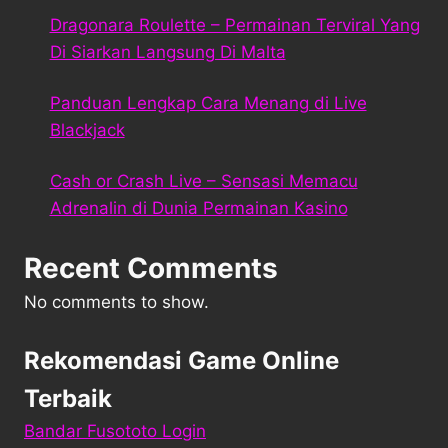
Dragonara Roulette – Permainan Terviral Yang
Di Siarkan Langsung Di Malta
Panduan Lengkap Cara Menang di Live
Blackjack
Cash or Crash Live – Sensasi Memacu
Adrenalin di Dunia Permainan Kasino
Recent Comments
No comments to show.
Rekomendasi Game Online
Terbaik
Bandar Fusototo Login