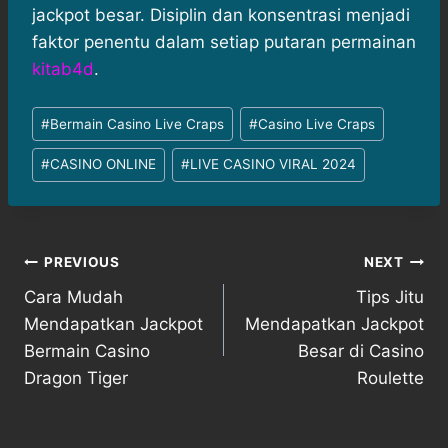
jackpot besar. Disiplin dan konsentrasi menjadi
faktor penentu dalam setiap putaran permainan
kitab4d
.
Post
#
Bermain Casino Live Craps
#
Casino Live Craps
Tags:
#
CASINO ONLINE
#
LIVE CASINO VIRAL 2024
Post
PREVIOUS
NEXT
Cara Mudah
Tips Jitu
navigation
Mendapatkan Jackpot
Mendapatkan Jackpot
Bermain Casino
Besar di Casino
Dragon Tiger
Roulette