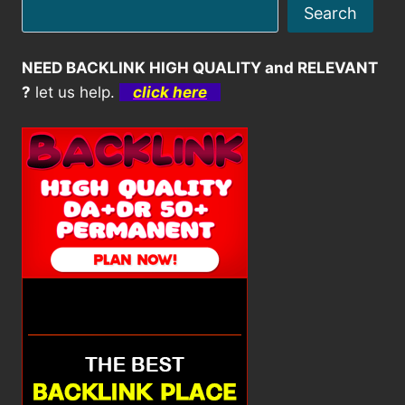
Search
NEED BACKLINK HIGH QUALITY and RELEVANT
?
let us help.
click here