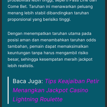
probabilitas lebih tinggi, seperti Pass Line dan
Come Bet. Taruhan ini menawarkan peluang
menang lebih stabil dibandingkan taruhan
proporsional yang berisiko tinggi.
Dengan menempatkan taruhan utama pada
posisi aman dan menambahkan taruhan odds
tambahan, pemain dapat memaksimalkan
keuntungan tanpa harus mengambil risiko
besar, sehingga kesempatan meraih jackpot
lebih realistis.
Baca Juga:
Tips Keajaiban Petir
Menangkan Jackpot Casino
Lightning Roulette