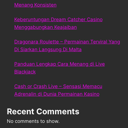
Menang Konsisten
Keberuntungan Dream Catcher Casino
Menggabungkan Keajaiban
Dragonara Roulette – Permainan Terviral Yang
Di Siarkan Langsung Di Malta
Panduan Lengkap Cara Menang di Live
Blackjack
Cash or Crash Live – Sensasi Memacu
Adrenalin di Dunia Permainan Kasino
Recent Comments
No comments to show.