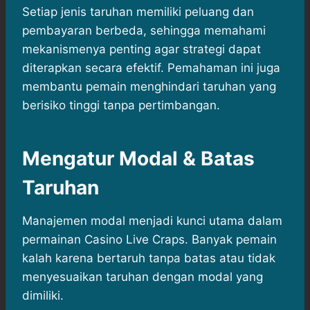
Setiap jenis taruhan memiliki peluang dan
pembayaran berbeda, sehingga memahami
mekanismenya penting agar strategi dapat
diterapkan secara efektif. Pemahaman ini juga
membantu pemain menghindari taruhan yang
berisiko tinggi tanpa pertimbangan.
Mengatur Modal & Batas
Taruhan
Manajemen modal menjadi kunci utama dalam
permainan Casino Live Craps. Banyak pemain
kalah karena bertaruh tanpa batas atau tidak
menyesuaikan taruhan dengan modal yang
dimiliki.